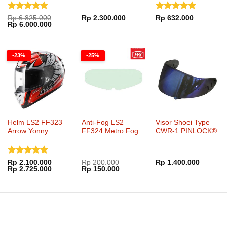
Dinilai
5
Dinilai
5
Rp
6.825.000
Rp
2.300.000
Rp
632.000
Harga
Harga
Rp
6.000.000
dari 5
dari 5
aslinya
saat
adalah:
ini
Rp 6.825.000.
adalah:
Rp 6.000.000.
-23%
-25%
Helm LS2 FF323
Anti-Fog LS2
Visor Shoei Type
Arrow Yonny
FF324 Metro Fog
CWR-1 PINLOCK®
Hernandez
Fighter System
Ready – Mellow
FFS
Smoke Mirror Blue
Dinilai
5
Rp
2.100.000
–
Rp
200.000
Rp
1.400.000
Rentang
Harga
Harga
Rp
2.725.000
Rp
150.000
dari 5
harga:
aslinya
saat
Rp 2.100.000
adalah:
ini
hingga
Rp 200.000.
adalah:
Rp 2.725.000
Rp 150.000.