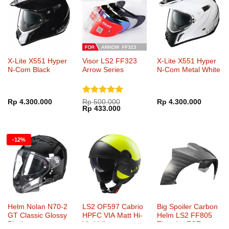
X-Lite X551 Hyper
Visor LS2 FF323
X-Lite X551 Hyper
N-Com Black
Arrow Series
N-Com Metal White
Dinilai
5
Rp
4.300.000
Rp
500.000
Rp
4.300.000
Harga
Harga
Rp
433.000
dari 5
aslinya
saat
adalah:
ini
Rp 500.000.
adalah:
Rp 433.000.
-12%
Helm Nolan N70-2
LS2 OF597 Cabrio
Big Spoiler Carbon
GT Classic Glossy
HPFC VIA Matt Hi-
Helm LS2 FF805
Black
Vis Yellow
Thunder ECE