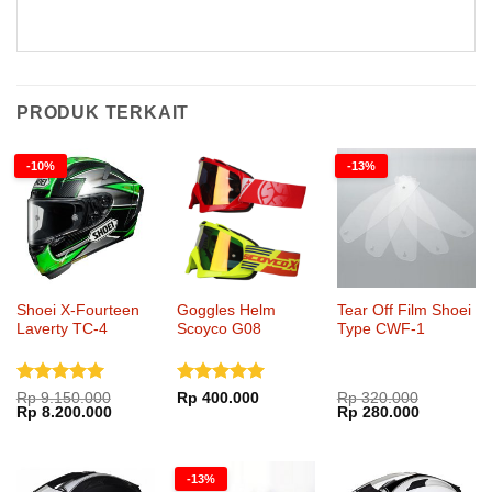
PRODUK TERKAIT
-10%
-13%
Shoei X-Fourteen
Goggles Helm
Tear Off Film Shoei
Laverty TC-4
Scoyco G08
Type CWF-1
Dinilai
5
Dinilai
5
Rp
9.150.000
Rp
400.000
Rp
320.000
Harga
Harga
Harga
Harga
Rp
8.200.000
Rp
280.000
dari 5
dari 5
aslinya
saat
aslinya
saat
adalah:
ini
adalah:
ini
Rp 9.150.000.
adalah:
Rp 320.000.
adalah:
Rp 8.200.000.
Rp 280.00
-13%