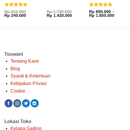
KOK-1051xx
Dinilai
5
Dinilai
5
Rp
315.000
Rp
1.730.000
Rp
890.000
–
Harga
Harga
Harga
Harga
Rentang
Rp
240.000
Rp
1.420.000
Rp
1.850.000
dari 5
dari 5
aslinya
saat
aslinya
saat
harga:
adalah:
ini
adalah:
ini
Rp 890.
Rp 315.000.
adalah:
Rp 1.730.000.
adalah:
hingga
Rp 240.000.
Rp 1.420.000.
Rp 1.85
Touwani
Tentang Kami
Blog
Syarat & Ketentuan
Kebijakan Privasi
Cookie
Lokasi Toko
Kelapa Gading