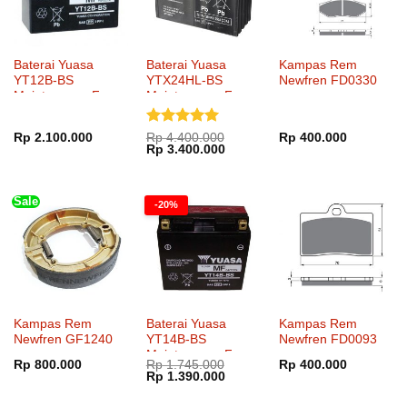
Baterai Yuasa
Baterai Yuasa
Kampas Rem
YT12B-BS
YTX24HL-BS
Newfren FD0330
Maintenance Free
Maintenance Free
Dinilai
5
Rp
2.100.000
Rp
4.400.000
Rp
400.000
Harga
Harga
Rp
3.400.000
dari 5
aslinya
saat
adalah:
ini
Rp 4.400.000.
adalah:
Rp 3.400.000.
Sale
-20%
Kampas Rem
Baterai Yuasa
Kampas Rem
Newfren GF1240
YT14B-BS
Newfren FD0093
Maintenance Free
Rp
800.000
Rp
1.745.000
Rp
400.000
Harga
Harga
Rp
1.390.000
aslinya
saat
adalah:
ini