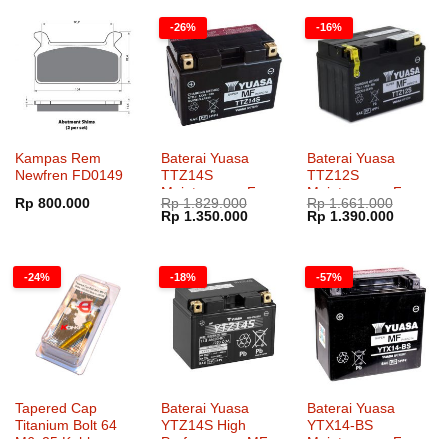
Rp 1.745.000.
adalah:
Rp 1.390.000.
-26%
-16%
Kampas Rem
Baterai Yuasa
Baterai Yuasa
Newfren FD0149
TTZ14S
TTZ12S
Maintenance Free
Maintenance Free
Rp
800.000
Rp
1.829.000
Rp
1.661.000
Harga
Harga
Harga
Harga
Rp
1.350.000
Rp
1.390.000
aslinya
saat
aslinya
saat
adalah:
ini
adalah:
ini
Rp 1.829.000.
adalah:
Rp 1.661.000.
adalah:
Rp 1.350.000.
Rp 1.39
-24%
-18%
-57%
Tapered Cap
Baterai Yuasa
Baterai Yuasa
Titanium Bolt 64
YTZ14S High
YTX14-BS
M6x25 Kohken
Performance MF
Maintenance Free