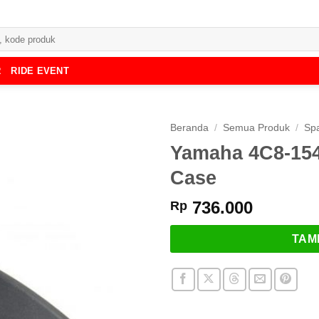
R
RIDE EVENT
Beranda
/
Semua Produk
/
Spa
Yamaha 4C8-154
Case
736.000
Rp
TAM