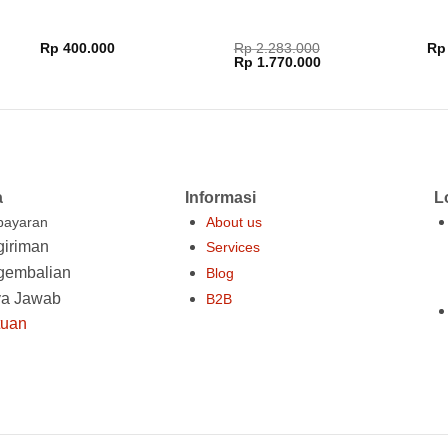
Rp
400.000
Rp
2.283.000
Rp
Harga
Harga
Rp
1.770.000
aslinya
saat
adalah:
ini
Rp 2.283.000.
adalah:
000.
Rp 1.770.000.
a
Informasi
L
ayaran
About us
iriman
Services
gembalian
Blog
ya Jawab
B2B
tuan