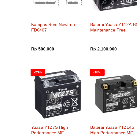
Kampas Rem Newfren
Baterai Yuasa YT12A-B
FD0407
Maintenance Free
Rp
500.000
Rp
2.100.000
-23%
-18%
Yuasa YTZ7S High
Baterai Yuasa YTZ14S
Performance MF
High Performance MF