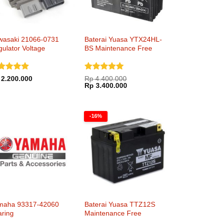
wasaki 21066-0731
Baterai Yuasa YTX24HL-
ulator Voltage
BS Maintenance Free
nilai
5
Dinilai
5
2.200.000
Rp
4.400.000
Harga
Harga
i 5
dari 5
Rp
3.400.000
aslinya
saat
adalah:
ini
Rp 4.400.000.
adalah:
Rp 3.400.000.
-16%
maha 93317-42060
Baterai Yuasa TTZ12S
aring
Maintenance Free