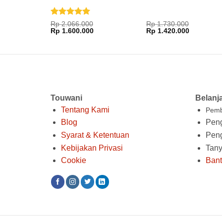
Dinilai
5
Rp
2.066.000
Rp
1.730.000
Harga
Harga
Harga
Harga
dari 5
Rp
1.600.000
Rp
1.420.000
aslinya
saat
aslinya
saat
adalah:
ini
adalah:
ini
Rp 2.066.000.
adalah:
Rp 1.730.000.
adalah:
Rp 1.600.000.
Rp 1.420.
Touwani
Belanj
Tentang Kami
Pemb
Blog
Peng
Syarat & Ketentuan
Pen
Kebijakan Privasi
Tan
Cookie
Ban