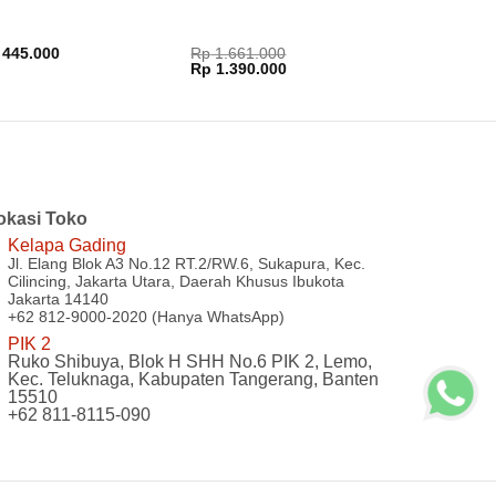
445.000
Rp
1.661.000
Harga
Harga
Rp
1.390.000
aslinya
saat
adalah:
ini
Rp 1.661.000.
adalah:
Rp 1.390.000.
okasi Toko
Kelapa Gading
Jl. Elang Blok A3 No.12 RT.2/RW.6, Sukapura, Kec.
Cilincing, Jakarta Utara, Daerah Khusus Ibukota
Jakarta 14140
+62 812-9000-2020 (Hanya WhatsApp)
PIK 2
Ruko Shibuya, Blok H SHH No.6 PIK 2, Lemo,
Kec. Teluknaga, Kabupaten Tangerang, Banten
15510
+62 811-8115-090