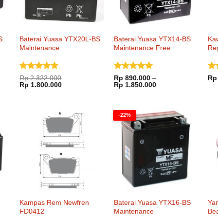
S
Baterai Yuasa YTX20L-BS
Baterai Yuasa YTX14-BS
Ka
Maintenance
Maintenance Free
Reg
Dinilai
5
Dinilai
5
Di
Rp
2.322.000
Rp
890.000
–
Rp
Harga
Harga
Rentang
dari 5
Rp
1.800.000
dari 5
Rp
1.850.000
dar
aslinya
saat
harga:
adalah:
ini
Rp 890.000
Rp 2.322.000.
adalah:
hingga
Rp 1.800.000.
Rp 1.850.000
-22%
Kampas Rem Newfren
Baterai Yuasa YTX16-BS
Ya
FD0412
Maintenance
Be