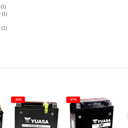
(1)
 (1)
(1)
)
-22%
-57%