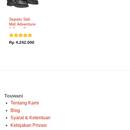
Sepatu Sidi
Mid Adventure
2 Gore-Tex
Dinilai
5
Rp
4.242.000
dari 5
Touwani
Tentang Kami
Blog
Syarat & Ketentuan
Kebijakan Privasi