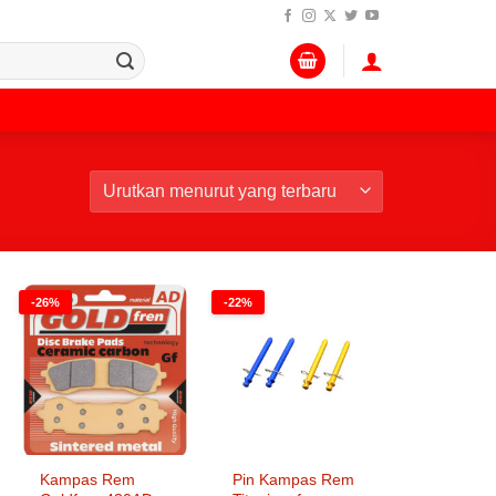
-26%
-22%
Kampas Rem
Pin Kampas Rem