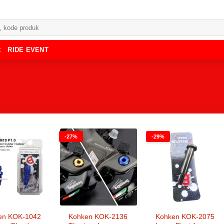
R
RIDE EVENT
-27%
-29%
en KOK-1042
Kohken KOK-2136
Kohken KOK-2075