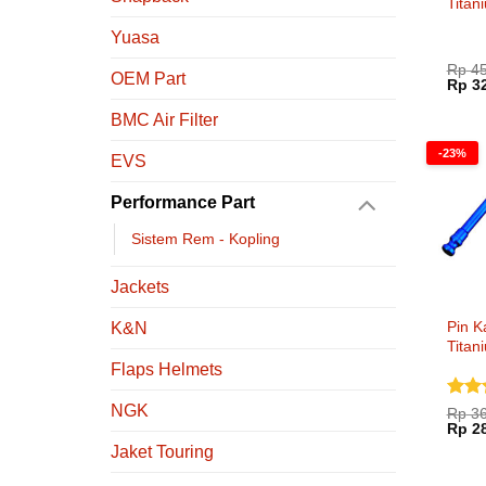
Titan
Bolt 
Yuasa
Round
Brem
Rp
45
OEM Part
Harg
Rp
32
aslin
adala
BMC Air Filter
Rp 45
-23%
EVS
Performance Part
Sistem Rem - Kopling
Jackets
Pin 
K&N
Titan
Brem
Flaps Helmets
KOK-
NGK
Dinil
Rp
36
Harg
dari 
Rp
28
aslin
Jaket Touring
adala
Rp 36