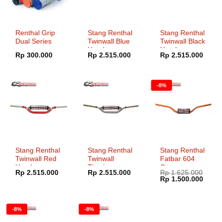
Renthal Grip
Stang Renthal
Stang Renthal
Dual Series
Twinwall Blue
Twinwall Black
Honda
Honda
Rp
300.000
Rp
2.515.000
Rp
2.515.000
Kawasaki
Kawasaki
-8%
Stang Renthal
Stang Renthal
Stang Renthal
Twinwall Red
Twinwall
Fatbar 604
Honda
Titanium
Orange
Rp
2.515.000
Rp
2.515.000
Rp
1.625.000
Kawasaki
Honda
Honda
Harga
Harg
Rp
1.500.000
Kawasaki
Kawasaki
aslinya
saat
adalah:
ini
Rp 1.625.000.
adala
Rp 1.
-8%
-8%