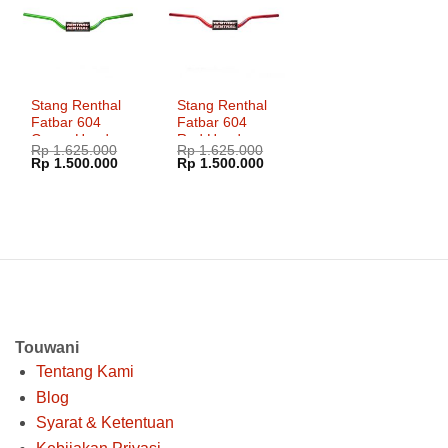
Stang Renthal
Stang Renthal
Fatbar 604
Fatbar 604
Green Honda
Red Honda
Rp
1.625.000
Rp
1.625.000
Kawasaki
Kawasaki
Harga
Harga
Harga
Harga
Rp
1.500.000
Rp
1.500.000
aslinya
saat
aslinya
saat
adalah:
ini
adalah:
ini
Rp 1.625.000.
adalah:
Rp 1.625.000.
adalah:
Rp 1.500.000.
Rp 1.500.000.
Touwani
Tentang Kami
Blog
Syarat & Ketentuan