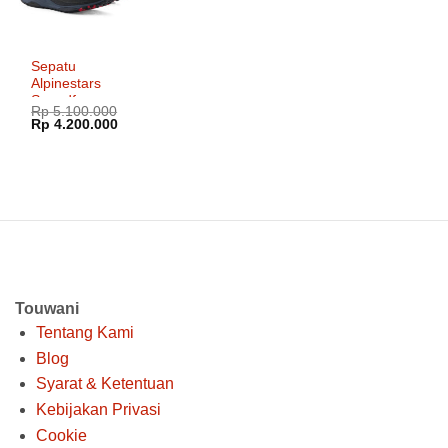
Sepatu
Alpinestars
Speedforce
Rp
5.100.000
XR
Harga
Harga
Rp
4.200.000
aslinya
saat
adalah:
ini
Rp 5.100.000.
adalah:
Rp 4.200.000.
Touwani
Tentang Kami
Blog
Syarat & Ketentuan
Kebijakan Privasi
Cookie