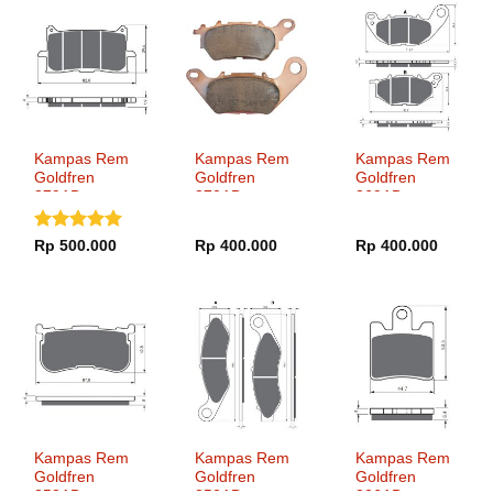
Kampas Rem
Kampas Rem
Kampas Rem
Goldfren
Goldfren
Goldfren
379AD
370AD
369AD
Dinilai
5
Rp
500.000
Rp
400.000
Rp
400.000
dari 5
Kampas Rem
Kampas Rem
Kampas Rem
Goldfren
Goldfren
Goldfren