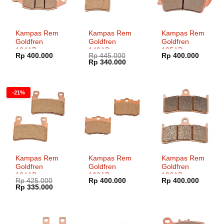
Kampas Rem
Kampas Rem
Kampas Rem
Goldfren
Goldfren
Goldfren
124AD
140AD
135AD
Rp
400.000
Rp
445.000
Rp
400.000
Harga
Harga
Rp
340.000
aslinya
saat
adalah:
ini
Rp 445.000.
adalah:
Rp 340.000.
-21%
Kampas Rem
Kampas Rem
Kampas Rem
Goldfren
Goldfren
Goldfren
134AD
132AD
126AD
Rp
425.000
Rp
400.000
Rp
400.000
Harga
Harga
Rp
335.000
aslinya
saat
adalah:
ini
Rp 425.000.
adalah:
Rp 335.000.