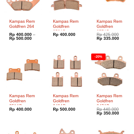
Kampas Rem
Kampas Rem
Kampas Rem
Goldfren 264
Goldfren
Goldfren
258AD
257AD
Rp
400.000
–
Rp
400.000
Rp
425.000
Rentang
Harga
Harga
Rp
500.000
Rp
335.000
harga:
aslinya
saat
Rp 400.000
adalah:
ini
hingga
Rp 425.000.
adalah:
Rp 500.000
Rp 335.
-20%
Kampas Rem
Kampas Rem
Kampas Rem
Goldfren
Goldfren
Goldfren
251AD
249AD
247AD
Rp
400.000
Rp
500.000
Rp
440.000
Harga
Harga
Rp
350.000
aslinya
saat
adalah:
ini
Rp 440.000.
adalah:
Rp 350.