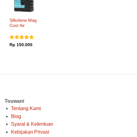
Silkolene Mag
Cool Air
Dinilai
5
Rp
150.000
dari 5
Touwani
Tentang Kami
Blog
Syarat & Ketentuan
Kebijakan Privasi