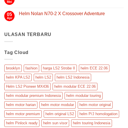
Helm
Helm
Mei
Nyaman,
Tak
Modular
Nolan
Aman,
ada
Flip
N30-
komentar
Back
dan
4
Helm Nolan N70-2 X Crossover Adventure
05
pada
TP
Praktis
Helm
Apr
Tak
Mobilitas
untuk
Nolan
ada
Serbaguna
N70-
Touring
komentar
2
pada
GT
ULASAN TERBARU
Helm
Touring
Nolan
Crossover
N70-
2
X
Tag Cloud
Crossover
Adventure
brooklyn
fashion
harga LS2 Strobe II
helm ECE 22.06
helm KPA LS2
helm LS2
helm LS2 Indonesia
Helm LS2 Pioneer MX436
helm modular ECE 22.06
helm modular premium Indonesia
helm modular touring
helm motor harian
helm motor modular
helm motor original
helm motor premium
helm original LS2
helm P/J homologation
helm Pinlock ready
helm sun visor
helm touring Indonesia