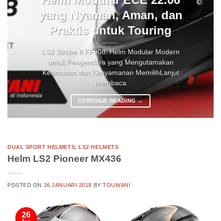
yang Nyaman, Aman, dan
Praktis untuk Touring
LS2 Strobe II FF908: Helm Modular Modern
untuk Pengendara yang Mengutamakan
Keamanan dan Kenyamanan MemilihLanjut
membaca
CONTINUE READING
→
DUAL SPORT HELMETS
,
LS2 HELMETS
Helm LS2 Pioneer MX436
POSTED ON
26 JANUARI 2018
BY
TOUWANI
26