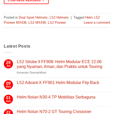
CONTINUE READING
→
Posted in
Dual Sport Helmets
,
LS2 Helmets
|
Tagged
Helm LS2
Pioneer MX436
,
LS2 MX436
,
LS2 Pioneer
Leave a comment
Latest Posts
LS2 Strobe II FF908: Helm Modular ECE 22.06
28
Jul
yang Nyaman, Aman, dan Praktis untuk Touring
pada
Komentar Dinonaktifkan
LS2
Strobe
LS2 Advant-X FF901 Helm Modular Flip Back
09
II
Des
Tak
FF908:
ada
Helm
komentar
Helm Nolan N30-4 TP Mobilitas Serbaguna
01
pada
Modular
LS2
Jun
Tak
ECE
Advant-
ada
22.06
X
komentar
FF901
Helm Nolan N70-2 GT Touring Crossover
yang
22
pada