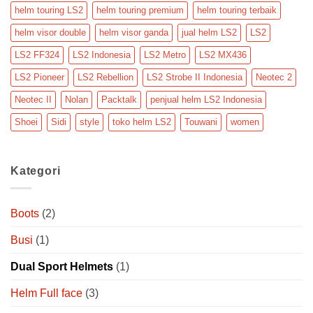
helm touring LS2
helm touring premium
helm touring terbaik
helm visor double
helm visor ganda
jual helm LS2
LS2
LS2 FF324
LS2 Indonesia
LS2 Metro
LS2 MX436
LS2 Pioneer
LS2 Rebellion
LS2 Strobe II Indonesia
Neotec 2
Neotec II
Nolan
Packtalk
penjual helm LS2 Indonesia
Shoei
Sidi
style
toko helm LS2
Touwani
women
Kategori
Boots
(2)
Busi
(1)
Dual Sport Helmets
(1)
Helm Full face
(3)