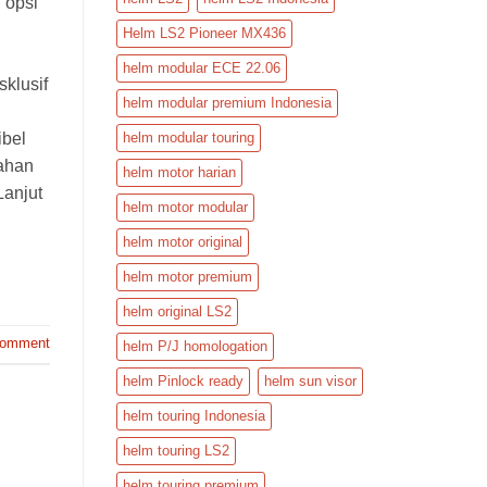
 opsi
Helm LS2 Pioneer MX436
helm modular ECE 22.06
sklusif
helm modular premium Indonesia
ibel
helm modular touring
Bahan
helm motor harian
Lanjut
helm motor modular
helm motor original
helm motor premium
helm original LS2
comment
helm P/J homologation
helm Pinlock ready
helm sun visor
helm touring Indonesia
helm touring LS2
helm touring premium