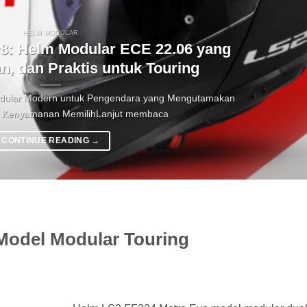
HELM MODULAR
08: Helm Modular ECE 22.06 yang
, dan Praktis untuk Touring
odular Modern untuk Pengendara yang Mengutamakan
 Kenyamanan MemilihLanjut membaca
CONTINUE READING
→
Model Modular Touring