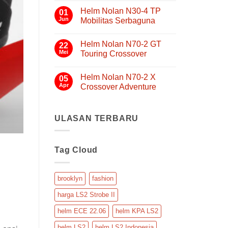
Helm
ada
Modular
Helm Nolan N30-4 TP
01
komentar
pada
ECE
Jun
Mobilitas Serbaguna
LS2
22.06
Advant-
Tak
yang
X
ada
Helm Nolan N70-2 GT
FF901
Nyaman,
22
komentar
Helm
pada
Mei
Touring Crossover
Aman,
Modular
Helm
dan
Flip
Nolan
Tak
Praktis
Back
N30-
ada
Helm Nolan N70-2 X
4
05
komentar
untuk
TP
pada
Apr
Crossover Adventure
Touring
Mobilitas
Helm
Serbaguna
Nolan
Tak
N70-
ada
2
komentar
GT
pada
ULASAN TERBARU
Touring
Helm
Crossover
Nolan
N70-
2
Tag Cloud
X
Crossover
Adventure
brooklyn
fashion
harga LS2 Strobe II
helm ECE 22.06
helm KPA LS2
helm LS2
helm LS2 Indonesia