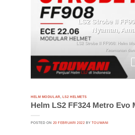
LS2 Strobe II FF9
Nyaman, Aman
LS2 Strobe II FF908: Helm M
Keamanan dan
HELM MODULAR
,
LS2 HELMETS
Helm LS2 FF324 Metro Evo 
POSTED ON
20 FEBRUARI 2022
BY
TOUWANI