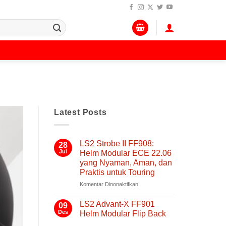
Latest Posts
LS2 Strobe II FF908:
28
Jul
Helm Modular ECE 22.06
yang Nyaman, Aman, dan
Praktis untuk Touring
pada
Komentar Dinonaktifkan
LS2
Strobe
LS2 Advant-X FF901
09
II
Des
Helm Modular Flip Back
FF908:
Tak