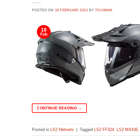
POSTED ON
18 FEBRUARI 2022
BY
TOUWANI
18
Feb
CONTINUE READING
→
Posted in
LS2 Helmets
|
Tagged
LS2 FF324
,
LS2 MX436