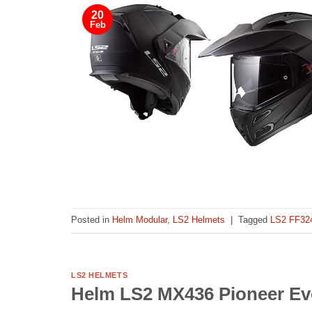
20
Feb
Posted in
Helm Modular
,
LS2 Helmets
|
Tagged
LS2 FF32
LS2 HELMETS
Helm LS2 MX436 Pioneer E