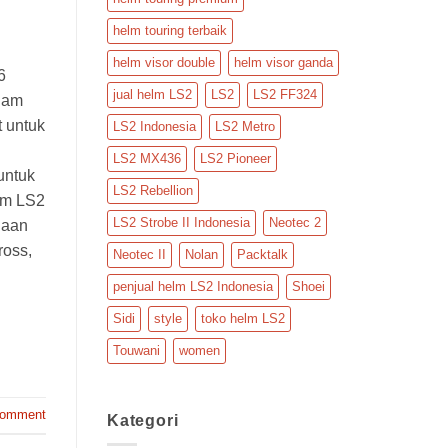
helm touring terbaik
helm visor double
helm visor ganda
6
jual helm LS2
LS2
LS2 FF324
alam
t untuk
LS2 Indonesia
LS2 Metro
LS2 MX436
LS2 Pioneer
untuk
LS2 Rebellion
lm LS2
LS2 Strobe II Indonesia
Neotec 2
naan
ross,
Neotec II
Nolan
Packtalk
penjual helm LS2 Indonesia
Shoei
Sidi
style
toko helm LS2
Touwani
women
comment
Kategori