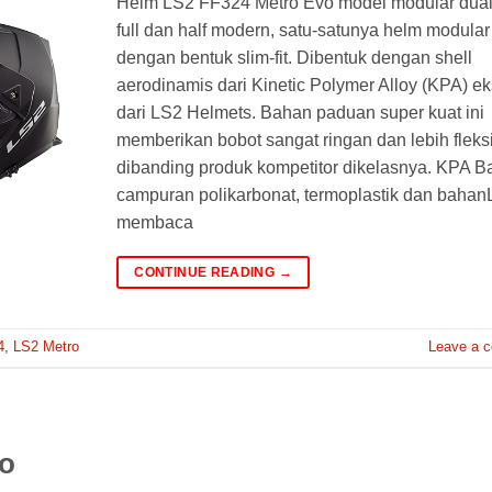
Helm LS2 FF324 Metro Evo model modular dual
full dan half modern, satu-satunya helm modular
dengan bentuk slim-fit. Dibentuk dengan shell
aerodinamis dari Kinetic Polymer Alloy (KPA) ek
dari LS2 Helmets. Bahan paduan super kuat ini
memberikan bobot sangat ringan dan lebih fleks
dibanding produk kompetitor dikelasnya. KPA 
campuran polikarbonat, termoplastik dan bahan
membaca
CONTINUE READING
→
4
,
LS2 Metro
Leave a 
vo