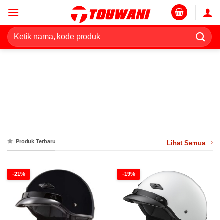
Skip
to
content
Pencarian
untuk:
Produk Terbaru
Lihat Semua
-21%
-19%