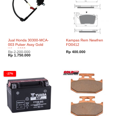
Jual Honda 30300-MCA-
Kampas Rem Newfren
003 Pulser Assy Gold
FD0412
Wing 1800
Rp
2.200.000
Rp
400.000
Harga
Harga
Rp
1.750.000
aslinya
saat
adalah:
ini
Rp 2.200.000.
adalah:
Rp 1.750.000.
-27%