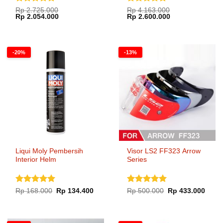
Dinilai
5
Dinilai
5
Rp
2.725.000
Rp
4.163.000
Harga
Harga
Harga
Harga
Rp
2.054.000
Rp
2.600.000
dari 5
dari 5
aslinya
saat
aslinya
saat
adalah:
ini
adalah:
ini
Rp 2.725.000.
adalah:
Rp 4.163.000.
adalah:
Rp 2.054.000.
Rp 2.600.000.
-20%
-13%
Liqui Moly Pembersih
Visor LS2 FF323 Arrow
Interior Helm
Series
Dinilai
5
Dinilai
5
Harga
Harga
Harga
Harg
Rp
168.000
Rp
134.400
Rp
500.000
Rp
433.000
aslinya
saat
aslinya
saat
dari 5
dari 5
adalah:
ini
adalah:
ini
Rp 168.000.
adalah:
Rp 500.000.
adala
Rp 134.400.
Rp 43