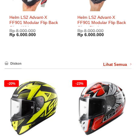
Helm LS2 Advant-X
Helm LS2 Advant-X
FF901 Modular Flip Back
FF901 Modular Flip Back
Gloss White
Gloss Black
Rp
8.000.000
Rp
8.000.000
Harga
Harga
Harga
Harga
Rp
6.000.000
Rp
6.000.000
aslinya
saat
aslinya
saat
adalah:
ini
adalah:
ini
Rp 8.000.000.
adalah:
Rp 8.000.000.
adalah:
Rp 6.000.000.
Rp 6.000.000.
Diskon
Lihat Semua
-20%
-23%