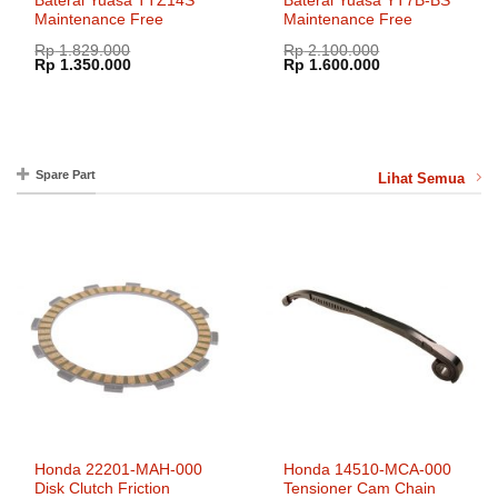
Baterai Yuasa TTZ14S
Baterai Yuasa YT7B-BS
Maintenance Free
Maintenance Free
Rp
1.829.000
Rp
2.100.000
Harga
Harga
Harga
Harga
Rp
1.350.000
Rp
1.600.000
aslinya
saat
aslinya
saat
adalah:
ini
adalah:
ini
Rp 1.829.000.
adalah:
Rp 2.100.000.
adalah:
Rp 1.350.000.
Rp 1.600.000.
Spare Part
Lihat Semua
Honda 22201-MAH-000
Honda 14510-MCA-000
Disk Clutch Friction
Tensioner Cam Chain