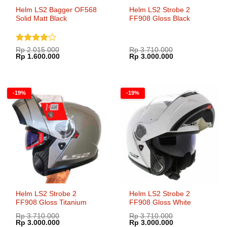
Helm LS2 Bagger OF568
Helm LS2 Strobe 2
Solid Matt Black
FF908 Gloss Black
Dinilai
4
Rp
2.015.000
Rp
3.710.000
Harga
Harga
Harga
Harga
Rp
1.600.000
Rp
3.000.000
dari 5
aslinya
saat
aslinya
saat
adalah:
ini
adalah:
ini
Rp 2.015.000.
adalah:
Rp 3.710.000.
adalah:
Rp 1.600.000.
Rp 3.000.000.
-19%
-19%
Helm LS2 Strobe 2
Helm LS2 Strobe 2
FF908 Gloss Titanium
FF908 Gloss White
Rp
3.710.000
Rp
3.710.000
Harga
Harga
Harga
Harga
Rp
3.000.000
Rp
3.000.000