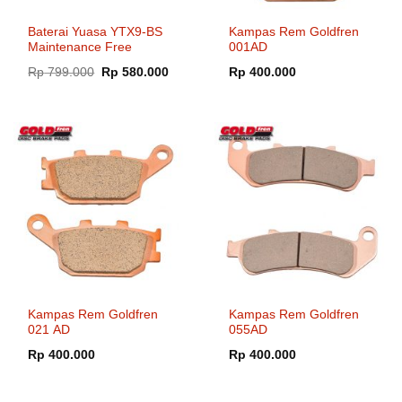
Baterai Yuasa YTX9-BS
Kampas Rem Goldfren
Maintenance Free
001AD
Harga
Harga
Rp
799.000
Rp
580.000
Rp
400.000
aslinya
saat
adalah:
ini
Rp 799.000.
adalah:
Rp 580.000.
Kampas Rem Goldfren
Kampas Rem Goldfren
021 AD
055AD
Rp
400.000
Rp
400.000