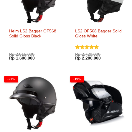
Helm LS2 Bagger OF568
LS2 OF568 Bagger Solid
Solid Gloss Black
Gloss White
Dinilai
5
Rp
2.015.000
Rp
2.720.000
Harga
Harga
Harga
Harga
Rp
1.600.000
Rp
2.200.000
dari 5
aslinya
saat
aslinya
saat
adalah:
ini
adalah:
ini
Rp 2.015.000.
adalah:
Rp 2.720.000.
adalah:
Rp 1.600.000.
Rp 2.200.000.
-21%
-19%