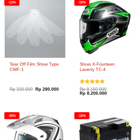
-13%
-10%
Tear Off Film Shoei Type
Shoei X-Fourteen
CWF-1
Laverty TC-4
Dinilai
5
Harga
Harga
Rp
320.000
Rp
280.000
Rp
9.150.000
aslinya
saat
Harga
Harga
Rp
8.200.000
dari 5
adalah:
ini
aslinya
saat
Rp 320.000.
adalah:
adalah:
ini
Rp 280.000.
Rp 9.150.000.
adalah:
Rp 8.200.000.
-30%
-16%