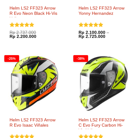
Helm LS2 FF323 Arrow
Helm LS2 FF323 Arrow
R Evo Neon Black Hi-Vis
Yonny Hernandez
Yellow
Dinilai
5
Dinilai
5
Rp
2.737.000
Rp
2.100.000
–
Harga
Harga
Rentang
Rp
2.200.000
Rp
2.725.000
dari 5
dari 5
aslinya
saat
harga:
adalah:
ini
Rp 2.100.000
Rp 2.737.000.
adalah:
hingga
Rp 2.200.000.
Rp 2.725.000
-25%
-38%
Helm LS2 FF323 Arrow
Helm LS2 FF323 Arrow
R Evo Isaac Viñales
C Evo Fury Carbon Hi-
Vis Yellow