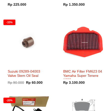
Rp
225.000
Rp
1.350.000
-33%
Suzuki 09289-04003
BMC Air Filter FM623 04
Valve Stem Oil Seal
Yamaha Super Tenere
1200
Harga
Harga
Rp
90.000
Rp
60.000
Rp
3.100.000
aslinya
saat
adalah:
ini
Rp 90.000.
adalah:
Rp 60.000.
-20%