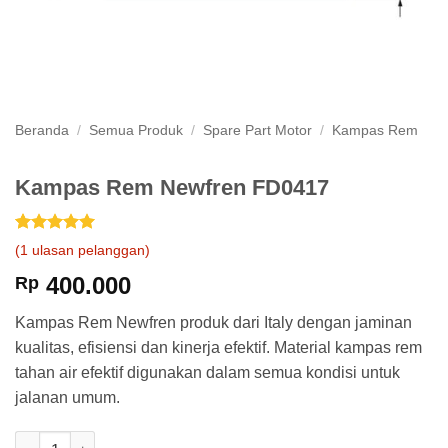
Beranda
/
Semua Produk
/
Spare Part Motor
/
Kampas Rem
Kampas Rem Newfren FD0417
Peringkat
1
5
(
1
ulasan pelanggan)
dari 5
berdasarkan
400.000
Rp
penilaian
pelanggan
Kampas Rem Newfren produk dari Italy dengan jaminan
kualitas, efisiensi dan kinerja efektif. Material kampas rem
tahan air efektif digunakan dalam semua kondisi untuk
jalanan umum.
Kuantitas Kampas Rem Newfren FD0417