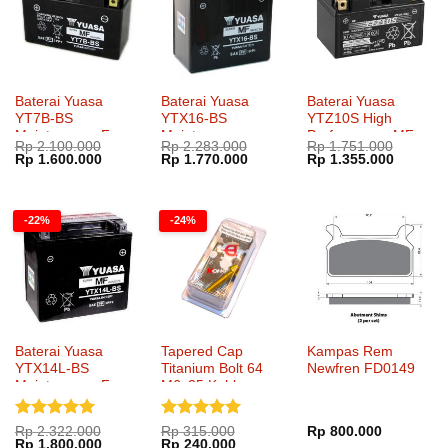
Baterai Yuasa
Baterai Yuasa
Baterai Yuasa
YT7B-BS
YTX16-BS
YTZ10S High
Maintenance Free
Maintenance
Performance MF
Rp
2.100.000
Rp
2.283.000
Rp
1.751.000
Harga
Harga
Harga
Harga
Harga
Harga
Rp
1.600.000
Rp
1.770.000
Rp
1.355.000
aslinya
saat
aslinya
saat
aslinya
saat
adalah:
ini
adalah:
ini
adalah:
ini
Rp 2.100.000.
adalah:
Rp 2.283.000.
adalah:
Rp 1.751.000.
adalah:
Rp 1.600.000.
Rp 1.770.000.
Rp 1.35
-22%
-24%
Baterai Yuasa
Tapered Cap
Kampas Rem
YTX14L-BS
Titanium Bolt 64
Newfren FD0149
Maintenance Free
M6x25 Kohken
KOK-1051xx
Dinilai
5
Dinilai
5
Rp
2.322.000
Rp
315.000
Rp
800.000
Harga
Harga
Harga
Harga
Rp
1.800.000
Rp
240.000
dari 5
dari 5