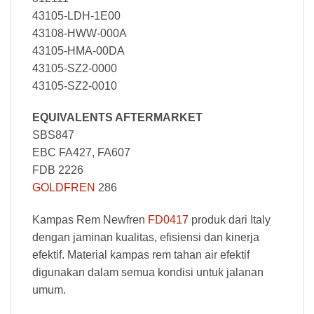
43105-LDH-1E00
43108-HWW-000A
43105-HMA-00DA
43105-SZ2-0000
43105-SZ2-0010
EQUIVALENTS AFTERMARKET
SBS847
EBC FA427, FA607
FDB 2226
GOLDFREN
286
Kampas Rem Newfren
FD0417
produk dari Italy
dengan jaminan kualitas, efisiensi dan kinerja
efektif. Material kampas rem tahan air efektif
digunakan dalam semua kondisi untuk jalanan
umum.