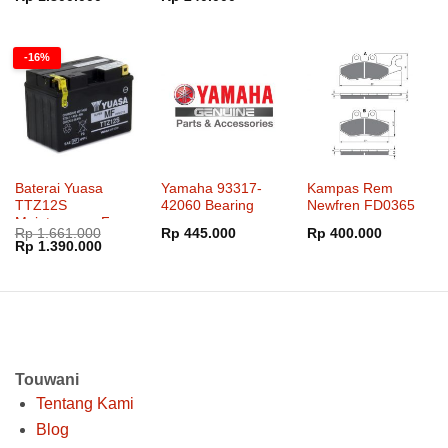
aslinya
saat
aslinya
saat
adalah:
ini
adalah:
ini
Rp 2.322.000.
adalah:
Rp 315.000.
adalah:
Rp 1.800.000.
Rp 240.000.
-16%
Baterai Yuasa
Yamaha 93317-
Kampas Rem
TTZ12S
42060 Bearing
Newfren FD0365
Maintenance Free
Rp
1.661.000
Rp
445.000
Rp
400.000
Harga
Harga
Rp
1.390.000
aslinya
saat
adalah:
ini
Rp 1.661.000.
adalah:
Rp 1.390.000.
Touwani
Tentang Kami
Blog