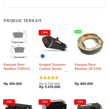
PRODUK TERKAIT
Sale
-18%
Kampas Rem
Knalpot Scorpion
Kampas Rem
Newfren FD0412
Carbon Serket
Newfren GF1240
Kawasaki Ninja 250
SlipOn
Dinilai
5
Rp
400.000
Rp
6.700.000
Rp
800.000
Harga
Harga
Rp
5.470.000
dari 5
aslinya
saat
adalah:
ini
Rp 6.700.000.
adalah:
Rp 5.470.000.
-24%
-22%
-23%