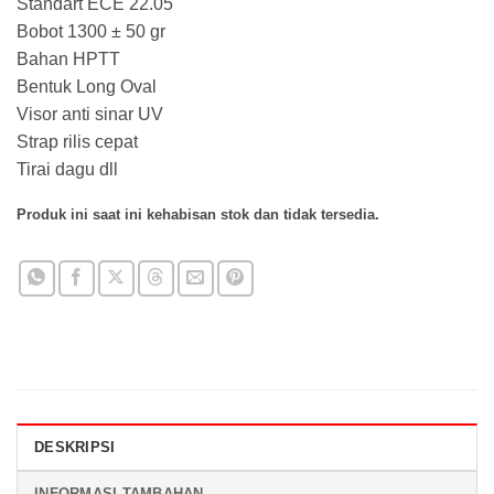
Standart ECE 22.05
adalah:
ini
Bobot 1300 ± 50 gr
Rp 1.550.000.
adalah:
Bahan HPTT
Rp 1.400.000
Bentuk Long Oval
Visor anti sinar UV
Strap rilis cepat
Tirai dagu dll
Produk ini saat ini kehabisan stok dan tidak tersedia.
DESKRIPSI
INFORMASI TAMBAHAN