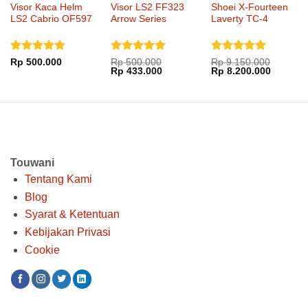
Visor Kaca Helm
Visor LS2 FF323
Shoei X-Fourteen
LS2 Cabrio OF597
Arrow Series
Laverty TC-4
Dinilai
5
Dinilai
5
Dinilai
5
Rp
500.000
Rp
500.000
Rp
9.150.000
Harga
Harga
Harga
Harga
Rp
433.000
Rp
8.200.000
dari 5
dari 5
dari 5
aslinya
saat
aslinya
saat
adalah:
ini
adalah:
ini
Rp 500.000.
adalah:
Rp 9.150.000.
adalah:
Rp 433.000.
Rp 8.20
Touwani
Tentang Kami
Blog
Syarat & Ketentuan
Kebijakan Privasi
Cookie