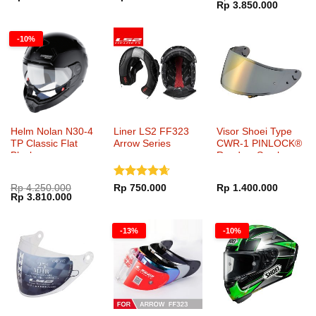
Harga
Harga
Rp
3.850.000
dari 5
aslinya
saat
adalah:
ini
Rp 5.500.000.
adalah:
-10%
Rp 3.85
Helm Nolan N30-4
Liner LS2 FF323
Visor Shoei Type
TP Classic Flat
Arrow Series
CWR-1 PINLOCK®
Black
Ready – Smoke
Mirror Gold
Dinilai
Rp
4.250.000
Rp
750.000
Rp
1.400.000
Harga
Harga
Rp
3.810.000
4.65
dari
aslinya
saat
5
adalah:
ini
Rp 4.250.000.
adalah:
-13%
-10%
Rp 3.810.000.