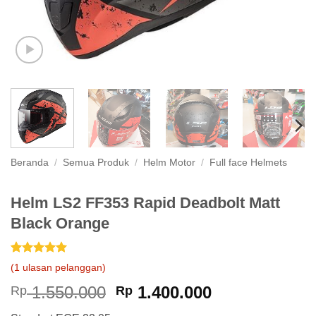
Beranda
/
Semua Produk
/
Helm Motor
/
Full face Helmets
Helm LS2 FF353 Rapid Deadbolt Matt
Black Orange
Peringkat
1
5
(
1
ulasan pelanggan)
dari 5
berdasarkan
Harga
Harga
1.550.000
1.400.000
Rp
Rp
penilaian
aslinya
saat
pelanggan