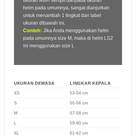
ukuran lebih sempit daripada ukuran
helm pada umumnya, sangat dianjurkan
untuk menambah 1 tingkat dari tabel
ukuran dibawah ini
.
Contoh:
Jika Anda menggunakan helm
pada umumnya size M, maka di helm LS2
ini menggunakan size L
UKURAN DEWASA
LINGKAR KEPALA
XS
53-54 cm
S
55-56 cm
M
57-58 cm
L
59-60 cm
XL
61-62 cm