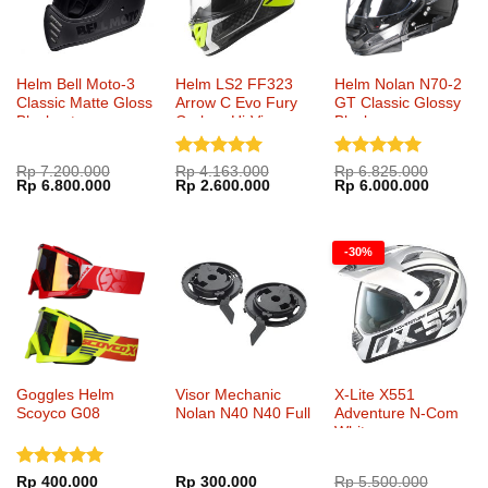
Helm Bell Moto-3
Helm LS2 FF323
Helm Nolan N70-2
Classic Matte Gloss
Arrow C Evo Fury
GT Classic Glossy
Blackout
Carbon Hi-Vis
Black
Yellow
Dinilai
5
Dinilai
5
Rp
7.200.000
Rp
4.163.000
Rp
6.825.000
Harga
Harga
Harga
Harga
Harga
Harga
Rp
6.800.000
Rp
2.600.000
Rp
6.000.000
dari 5
dari 5
aslinya
saat
aslinya
saat
aslinya
saat
adalah:
ini
adalah:
ini
adalah:
ini
Rp 7.200.000.
adalah:
Rp 4.163.000.
adalah:
Rp 6.825.000.
adalah:
Rp 6.800.000.
Rp 2.600.000.
Rp 6.00
-30%
Goggles Helm
Visor Mechanic
X-Lite X551
Scoyco G08
Nolan N40 N40 Full
Adventure N-Com
White
Dinilai
5
Rp
400.000
Rp
300.000
Rp
5.500.000