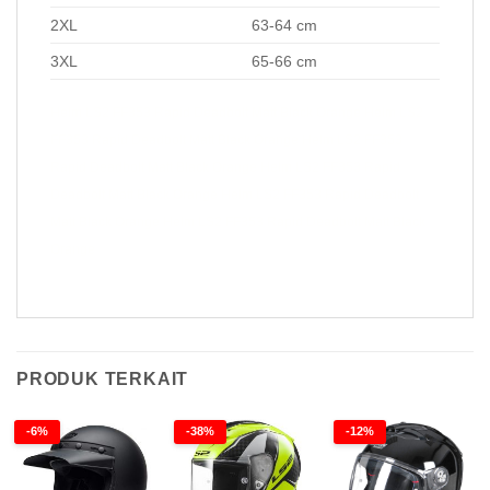
2XL
63-64 cm
3XL
65-66 cm
Helm LS2 FF353 Rapid Deadbolt Matt Black Orange Helm LS2
FF353 Rapid Deadbolt Matt Black Orange Helm LS2 FF353
Rapid Deadbolt Matt Black Orange Helm LS2 FF353 Rapid
Deadbolt Matt Black Orange Helm LS2 FF353 Rapid Deadbolt
Matt Black Orange Helm LS2 FF353 Rapid Deadbolt Matt Black
Orange
PRODUK TERKAIT
-6%
-38%
-12%