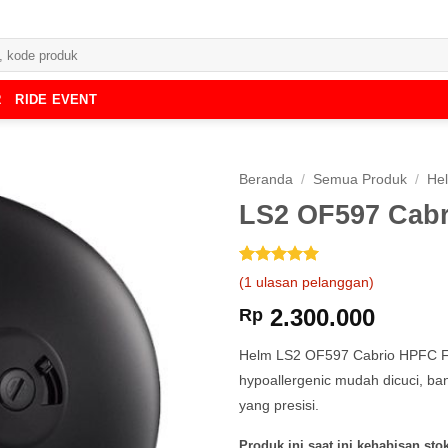
R
RIDE EVENT
Beranda
/
Semua Produk
/
He
LS2 OF597 Cabr
Peringkat
1
5
(
1
ulasan pelanggan)
dari 5
berdasarkan
2.300.000
Rp
penilaian
pelanggan
Helm LS2 OF597 Cabrio HPFC Full
hypoallergenic mudah dicuci, ba
yang presisi.
Produk ini saat ini kehabisan stok