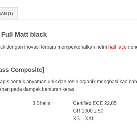
AN (1)
ull Matt black
ck dengan inovasi terbaru memperkenalkan helm
half face
deng
ass Composite]
rlapis bentuk anyaman unik dan resin organik menghasilkan bah
anan pada dampak benturan keras.
3 Shells
Certified ECE 22.05
GR 1000 ± 50
XS – XXL