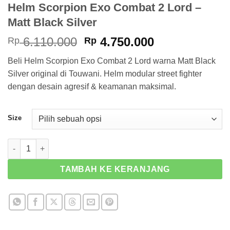
Helm Scorpion Exo Combat 2 Lord –
Matt Black Silver
Harga
Harga
6.110.000
4.750.000
Rp
Rp
aslinya
saat
Beli Helm Scorpion Exo Combat 2 Lord warna Matt Black
adalah:
ini
Silver original di Touwani. Helm modular street fighter
Rp 6.110.000.
adalah:
dengan desain agresif & keamanan maksimal.
Rp 4.750.000
Size
Kuantitas Helm Scorpion Exo Combat 2 Lord - Matt Black Silver
TAMBAH KE KERANJANG