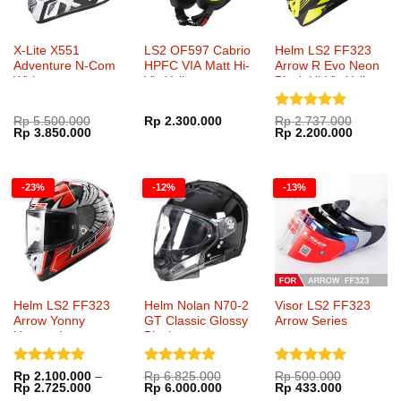
X-Lite X551
LS2 OF597 Cabrio
Helm LS2 FF323
Adventure N-Com
HPFC VIA Matt Hi-
Arrow R Evo Neon
White
Vis Yellow
Black Hi-Vis Yellow
Dinilai
5
Rp
5.500.000
Rp
2.300.000
Rp
2.737.000
Harga
Harga
Harga
Harga
Rp
3.850.000
Rp
2.200.000
dari 5
aslinya
saat
aslinya
saat
adalah:
ini
adalah:
ini
Rp 5.500.000.
adalah:
Rp 2.737.000.
adalah:
Rp 3.850.000.
Rp 2.20
-23%
-12%
-13%
Helm LS2 FF323
Helm Nolan N70-2
Visor LS2 FF323
Arrow Yonny
GT Classic Glossy
Arrow Series
Hernandez
Black
Dinilai
5
Dinilai
5
Dinilai
5
Rp
2.100.000
–
Rp
6.825.000
Rp
500.000
Rentang
Harga
Harga
Harga
Harga
Rp
2.725.000
Rp
6.000.000
Rp
433.000
dari 5
dari 5
dari 5
harga:
aslinya
saat
aslinya
saat