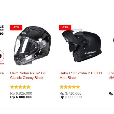
-12%
-19%
nce
Helm Nolan N70-2 GT
Helm LS2 Strobe 2 FF908
LS
Classic Glossy Black
Matt Black
VIA
Dinilai
5
Dinilai
5
Harga
Rp
6.825.000
Rp
3.710.000
Rp
saat
Harga
Harga
Harga
Harga
dari 5
Rp
6.000.000
dari 5
Rp
3.000.000
ini
aslinya
saat
aslinya
saat
.
adalah:
adalah:
ini
adalah:
ini
Rp 90.000.
Rp 6.825.000.
adalah:
Rp 3.710.000.
adalah:
Rp 6.000.000.
Rp 3.000.000.