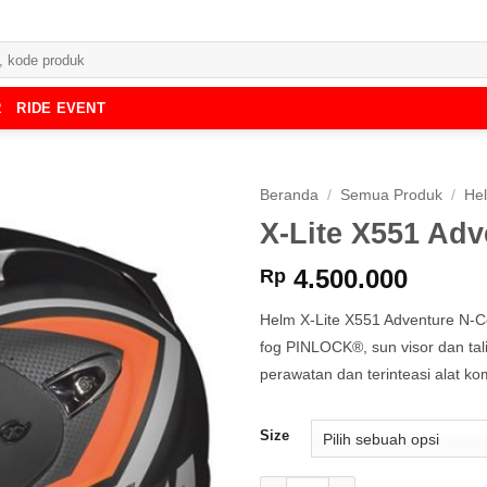
R
RIDE EVENT
Beranda
/
Semua Produk
/
He
X-Lite X551 Adv
4.500.000
Rp
Helm X-Lite X551 Adventure N-Com
fog PINLOCK®, sun visor dan tal
perawatan dan terinteasi alat ko
Size