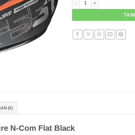
Kuantitas X-Lite X551 Adventu
TAM
AN (0)
re N-Com Flat Black