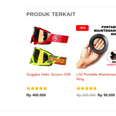
PRODUK TERKAIT
-40%
Goggles Helm Scoyco G08
LS2 Portable Maintena
Ring
Dinilai
5
Dinilai
Harga
Rp
400.000
Rp
150.000
Rp
90.000
aslinya
dari 5
4.67
dari
adalah:
5
Rp 150.000