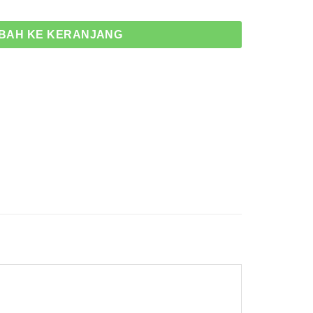
re N-Com Flat Black
BAH KE KERANJANG