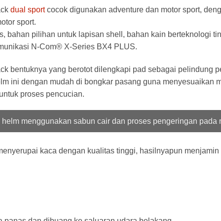
ack
dual sport
cocok digunakan adventure dan motor sport, deng
tor sport.
bahan pilihan untuk lapisan shell, bahan kain berteknologi tin
 komunikasi N-Com® X-Series BX4 PLUS.
k bentuknya yang berotot dilengkapi pad sebagai pelindung pe
m ini dengan mudah di bongkar pasang guna menyesuaikan mod
 untuk proses pencucian.
 helm menggunakan sabun cair dan proses pengeringan pada 
menyerupai kaca dengan kualitas tinggi, hasilnyapun menjamin 
ra panas dan dibuang ke saluaran udara belakang.