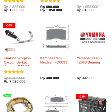
Dinilai
5
Dinilai
5
Rp
2.322.000
Rp
890.000
–
Rp
1.053.000
Harga
Harga
Rentang
Harga
Harga
Rp
1.800.000
Rp
1.850.000
Rp
810.000
dari 5
dari 5
aslinya
saat
harga:
aslinya
saat
adalah:
ini
Rp 890.000
adalah:
ini
Rp 2.322.000.
adalah:
hingga
Rp 1.053.000.
adalah:
Rp 1.800.000.
Rp 1.850.000
Rp 810.00
-16%
Knalpot Scorpion
Kampas Rem
Yamaha 93317-
Carbon Serket
Newfren FD0093
42060 Bearing
Yamaha R25 R3
Full System
Dinilai
5
Rp
8.362.000
Rp
400.000
Rp
445.000
Harga
Harga
Rp
7.020.000
dari 5
aslinya
saat
adalah:
ini
Rp 8.362.000.
adalah:
Rp 7.020.000.
Sale
-23%