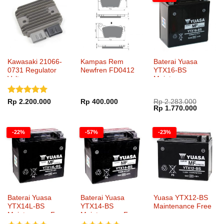
Kawasaki 21066-
Kampas Rem
Baterai Yuasa
0731 Regulator
Newfren FD0412
YTX16-BS
Voltage
Maintenance
Dinilai
5
Rp
2.200.000
Rp
400.000
Rp
2.283.000
Harga
Harga
Rp
1.770.000
dari 5
aslinya
saat
adalah:
ini
Rp 2.283.000.
adalah:
-22%
-57%
-23%
Rp 1.77
Baterai Yuasa
Baterai Yuasa
Yuasa YTX12-BS
YTX14L-BS
YTX14-BS
Maintenance Free
Maintenance Free
Maintenance Free