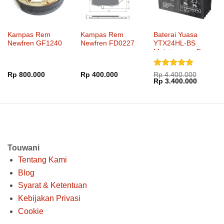
Kampas Rem
Kampas Rem
Baterai Yuasa
Newfren GF1240
Newfren FD0227
YTX24HL-BS
Maintenance Free
Dinilai
5
Rp
800.000
Rp
400.000
Rp
4.400.000
Harga
Harga
Rp
3.400.000
dari 5
aslinya
saat
adalah:
ini
Rp 4.400.000.
adalah:
Rp 3.40
Touwani
Tentang Kami
Blog
Syarat & Ketentuan
Kebijakan Privasi
Cookie