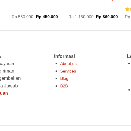
Brembo Naked Bike
10
Di
Harga
Harga
Harga
Harga
Rp
550.000
Rp
450.000
Rp
1.150.000
Rp
860.000
Rp
aslinya
saat
aslinya
saat
dar
adalah:
ini
adalah:
ini
Rp 550.000.
adalah:
Rp 1.150.000.
adalah
Rp 450.000.
Rp 860
000.
a
Informasi
L
ayaran
About us
iriman
Services
gembalian
Blog
ya Jawab
B2B
tuan