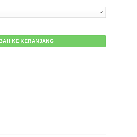
Cap Tutup Nepel Minyak Rem KOK-1029
BAH KE KERANJANG