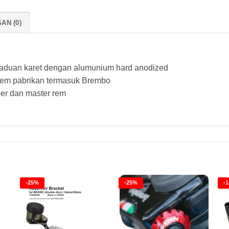
AN (0)
aduan karet dengan alumunium hard anodized
rem pabrikan termasuk Brembo
per dan master rem
-25%
-25%
-