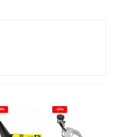
14%
-25%