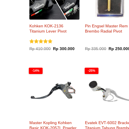
Kohken KOK-2136
Pin Engsel Master Rem
Titanium Lever Pivot
Brembo Radial Pivot
Brembo RCS Corsa Corta
Kohken KOK-2030
Original Jepang
Dinilai
5
Harga
Harga
Harga
Rp
410.000
Rp
300.000
Rp
335.000
Rp
250.00
aslinya
saat
aslinya
dari 5
adalah:
ini
adalah:
Rp 410.000.
adalah:
Rp 335.000
Rp 300.000.
-14%
-25%
Master Kopling Kohken
Evatek EVT-6002 Brack
Basic KOK-2057L Powder
Titanium Tabung Bremb