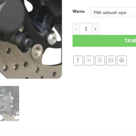
Warna
Kuantitas Kohken CNC Bleed 
TAM