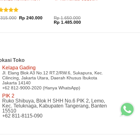
51xx
H0CB16I4P
nilai
5
Harga
Harga
315.000
Rp
240.000
Rp
1.650.000
aslinya
saat
Harga
Harga
i 5
Rp
1.485.000
adalah:
ini
aslinya
saat
:
Rp 315.000.
adalah:
adalah:
ini
.000.
Rp 240.000.
Rp 1.650.000.
adalah:
Rp 1.485.000.
okasi Toko
Kelapa Gading
Jl. Elang Blok A3 No.12 RT.2/RW.6, Sukapura, Kec.
Cilincing, Jakarta Utara, Daerah Khusus Ibukota
Jakarta 14140
+62 812-9000-2020 (Hanya WhatsApp)
PIK 2
Ruko Shibuya, Blok H SHH No.6 PIK 2, Lemo,
Kec. Teluknaga, Kabupaten Tangerang, Banten
15510
+62 811-8115-090