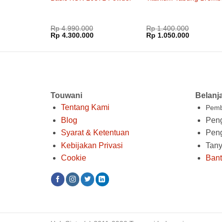
Coat Original Jepang
Full Fairing Double Disc
Rp
4.990.000
Rp
1.400.000
Harga
Harga
Harga
Harga
Rp
4.300.000
Rp
1.050.000
aslinya
saat
aslinya
saat
adalah:
ini
adalah:
ini
Rp 4.990.000.
adalah:
Rp 1.400.000.
adalah:
Rp 4.300.000.
Rp 1.050.
Touwani
Belanj
Tentang Kami
Pemb
Blog
Peng
Syarat & Ketentuan
Pen
Kebijakan Privasi
Tan
Cookie
Ban