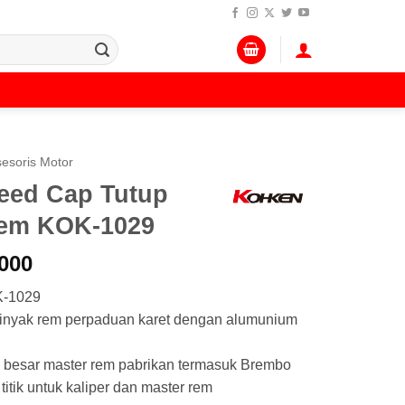
esoris Motor
eed Cap Tutup
Rem KOK-1029
Harga
000
a
saat
K-1029
:
ini
nyak rem perpaduan karet dengan alumunium
.000.
adalah:
Rp 220.000.
 besar master rem pabrikan termasuk Brembo
itik untuk kaliper dan master rem