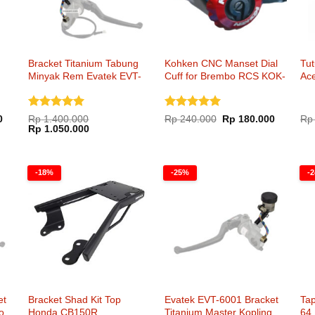
Bracket Titanium Tabung
Kohken CNC Manset Dial
Tut
Minyak Rem Evatek EVT-
Cuff for Brembo RCS KOK-
Ace
6000
2073
Dinilai
5
Dinilai
5
Harga
Harga
Harga
0
Rp
1.400.000
Rp
240.000
Rp
180.000
Rp
saat
Harga
Harga
aslinya
saat
dari 5
Rp
1.050.000
dari 5
ini
aslinya
saat
adalah:
ini
.
adalah:
adalah:
ini
Rp 240.000.
adalah:
Rp 250.000.
Rp 1.400.000.
adalah:
Rp 180.0
Rp 1.050.000.
-18%
-25%
-
et
Bracket Shad Kit Top
Evatek EVT-6001 Bracket
Tap
o
Honda CB150R
Titanium Master Kopling
64