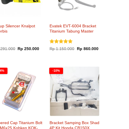
up Silencer Knalpot
Evatek EVT-6004 Bracket
rbis
Titanium Tabung Master
Brembo Single Disc
Dinilai
5
Harga
Harga
Harga
Harga
291.000
Rp
250.000
Rp
1.150.000
Rp
860.000
aslinya
saat
aslinya
saat
dari 5
adalah:
ini
adalah:
ini
Rp 291.000.
adalah:
Rp 1.150.000.
adalah:
00.
Rp 250.000.
Rp 860.000.
24%
-10%
ered Cap Titanium Bolt
Bracket Samping Box Shad
 M6x25 Kohken KOK-
4P Kit Honda CB150X