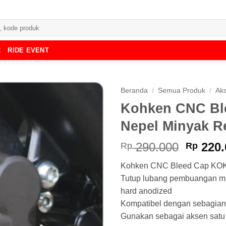
R
RIDE EVENT
Beranda
/
Semua Produk
/
Aks
Kohken CNC Bl
Nepel Minyak 
Harga
290.000
220.
Rp
Rp
asliny
Kohken CNC Bleed Cap KO
adalah
Tutup lubang pembuangan mi
Rp 290
hard anodized
Kompatibel dengan sebagian
Gunakan sebagai aksen satu t