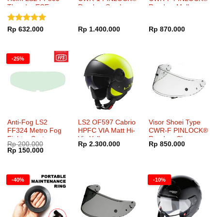
Thunder ECE
Ready – Smoke
Ready – Mellow
Mirror Gold
Smoke
Dinilai
5
Rp
632.000
Rp
1.400.000
Rp
870.000
dari 5
-25%
Anti-Fog LS2
LS2 OF597 Cabrio
Visor Shoei Type
FF324 Metro Fog
HPFC VIA Matt Hi-
CWR-F PINLOCK®
Fighter System
Vis Yellow
Ready – Clear
Rp
200.000
Rp
2.300.000
Rp
850.000
FFS
Harga
Harga
Rp
150.000
aslinya
saat
adalah:
ini
Rp 200.000.
adalah:
Rp 150.000.
-40%
-10%