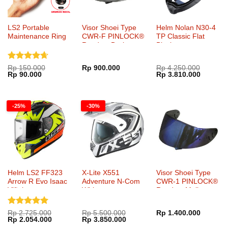
LS2 Portable
Visor Shoei Type
Helm Nolan N30-4
Maintenance Ring
CWR-F PINLOCK®
TP Classic Flat
Ready – Dark
Black
Smoke
Dinilai
Rp
150.000
Rp
900.000
Rp
4.250.000
Harga
Harga
Harga
Harga
Rp
90.000
Rp
3.810.000
4.67
dari
aslinya
saat
aslinya
saat
5
adalah:
ini
adalah:
ini
Rp 150.000.
adalah:
Rp 4.250.000.
adalah:
Rp 90.000.
Rp 3.81
-25%
-30%
Helm LS2 FF323
X-Lite X551
Visor Shoei Type
Arrow R Evo Isaac
Adventure N-Com
CWR-1 PINLOCK®
Viñales
White
Ready – Mellow
Smoke Mirror Blue
Dinilai
5
Rp
2.725.000
Rp
5.500.000
Rp
1.400.000
Harga
Harga
Harga
Harga
Rp
2.054.000
Rp
3.850.000
dari 5
aslinya
saat
aslinya
saat