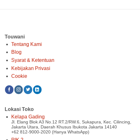
adalah:
ini
adalah:
ini
Rp 2.725.000.
adalah:
Rp 5.500.000.
adalah:
Rp 2.054.000.
Rp 3.850.000.
Touwani
Tentang Kami
Blog
Syarat & Ketentuan
Kebijakan Privasi
Cookie
Lokasi Toko
Kelapa Gading
Jl. Elang Blok A3 No.12 RT.2/RW.6, Sukapura, Kec. Cilincing,
Jakarta Utara, Daerah Khusus Ibukota Jakarta 14140
+62 812-9000-2020 (Hanya WhatsApp)
PIK 2