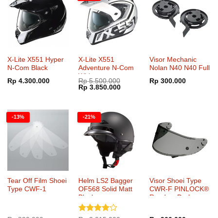
X-Lite X551 Hyper
X-Lite X551
Visor Mechanic
N-Com Black
Adventure N-Com
Nolan N40 N40 Full
White
Rp
4.300.000
Rp
5.500.000
Rp
300.000
Harga
Harga
Rp
3.850.000
aslinya
saat
adalah:
ini
Rp 5.500.000.
adalah:
Rp 3.850.000.
-13%
-21%
Tear Off Film Shoei
Helm LS2 Bagger
Visor Shoei Type
Type CWF-1
OF568 Solid Matt
CWR-F PINLOCK®
Black
Ready – Dark
Smoke