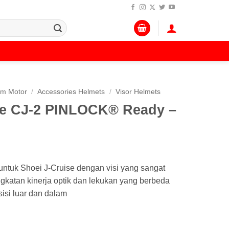
lm Motor
/
Accessories Helmets
/
Visor Helmets
pe CJ-2 PINLOCK® Ready –
untuk Shoei J-Cruise dengan visi yang sangat
gkatan kinerja optik dan lekukan yang berbeda
sisi luar dan dalam
J-2 PINLOCK® Ready – Clear