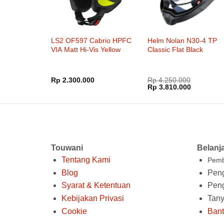
LS2 OF597 Cabrio HPFC
Helm Nolan N30-4 TP
VIA Matt Hi-Vis Yellow
Classic Flat Black
Rp
2.300.000
Rp
4.250.000
Harga
Harga
Rp
3.810.000
aslinya
saat
adalah:
ini
Rp 4.250.000.
adalah:
Rp 3.810.
Touwani
Belanj
Tentang Kami
Pemb
Blog
Peng
Syarat & Ketentuan
Pen
Kebijakan Privasi
Tan
Cookie
Ban