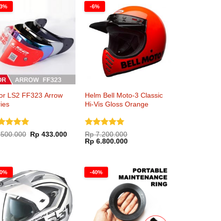
13%
-6%
sor LS2 FF323 Arrow
Helm Bell Moto-3 Classic
ies
Hi-Vis Gloss Orange
nilai
5
Dinilai
5
Harga
Harga
500.000
Rp
433.000
Rp
7.200.000
aslinya
saat
Harga
Harga
i 5
dari 5
Rp
6.800.000
adalah:
ini
aslinya
saat
Rp 500.000.
adalah:
adalah:
ini
Rp 433.000.
Rp 7.200.000.
adalah:
Rp 6.800.000.
30%
-40%