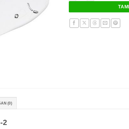
TAM
AN (0)
-2