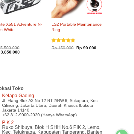
ite X551 Adventure N-
LS2 Portable Maintenance
m White
Ring
Dinilai
Harga
Harga
5.500.000
Rp
150.000
Rp
90.000
rga
Harga
aslinya
saat
3.850.000
4.67
dari
inya
saat
adalah:
ini
5
lah:
ini
Rp 150.000.
adalah:
5.500.000.
adalah:
Rp 90.000.
Rp 3.850.000.
okasi Toko
Kelapa Gading
Jl. Elang Blok A3 No.12 RT.2/RW.6, Sukapura, Kec.
Cilincing, Jakarta Utara, Daerah Khusus Ibukota
Jakarta 14140
+62 812-9000-2020 (Hanya WhatsApp)
PIK 2
Ruko Shibuya, Blok H SHH No.6 PIK 2, Lemo,
Kec. Teluknaga, Kabupaten Tangerang, Banten