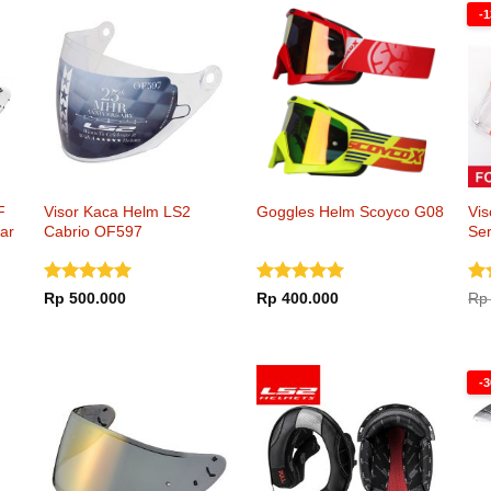
-
F
Visor Kaca Helm LS2
Goggles Helm Scoyco G08
Vi
ar
Cabrio OF597
Ser
Dinilai
5
Dinilai
5
Di
Rp
500.000
Rp
400.000
Rp
dari 5
dari 5
dar
-