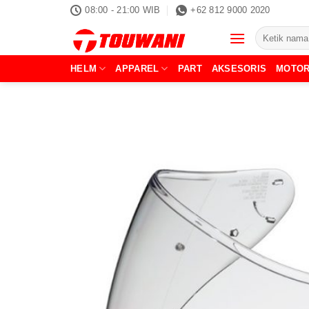
Skip
08:00 - 21:00 WIB
+62 812 9000 2020
to
Pencarian
content
untuk:
HELM
APPAREL
PART
AKSESORIS
MOTO