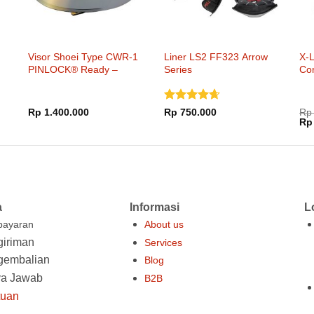
Visor Shoei Type CWR-1
Liner LS2 FF323 Arrow
X-L
PINLOCK® Ready –
Series
Co
Smoke Mirror Gold
Dinilai
Rp
1.400.000
Rp
750.000
Rp
Ha
4.65
dari
Rp
asl
5
ada
Rp 
000.
a
Informasi
L
ayaran
About us
iriman
Services
gembalian
Blog
ya Jawab
B2B
tuan