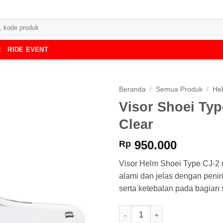
R
RIDE EVENT
Beranda
/
Semua Produk
/
He
Visor Shoei Ty
Clear
950.000
Rp
Visor Helm Shoei Type CJ-2 
alami dan jelas dengan penin
serta ketebalan pada bagian 
Kuantitas Visor Shoei Type C