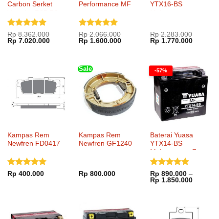
Carbon Serket
Performance MF
YTX16-BS
Yamaha R25 R3
Maintenance
Full System
Dinilai
5
Dinilai
5
Rp
8.362.000
Rp
2.066.000
Rp
2.283.000
Harga
Harga
Harga
Harga
Harga
Harga
Rp
7.020.000
Rp
1.600.000
Rp
1.770.000
dari 5
dari 5
aslinya
saat
aslinya
saat
aslinya
saat
adalah:
ini
adalah:
ini
adalah:
ini
Rp 8.362.000.
adalah:
Rp 2.066.000.
adalah:
Rp 2.283.000.
adalah:
Rp 7.020.000.
Rp 1.600.000.
Rp 1.77
Sale
-57%
Kampas Rem
Kampas Rem
Baterai Yuasa
Newfren FD0417
Newfren GF1240
YTX14-BS
Maintenance Free
Dinilai
5
Dinilai
5
Rp
400.000
Rp
800.000
Rp
890.000
–
Rentang
Rp
1.850.000
dari 5
dari 5
harga:
Rp 890.
hingga
Rp 1.85