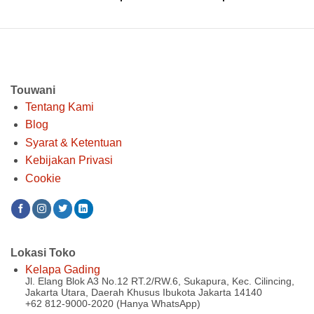
aslinya
saat
aslinya
saat
adalah:
ini
adalah:
ini
Rp 2.322.000.
adalah:
Rp 1.661.000.
adalah:
Rp 1.800.000.
Rp 1.39
Touwani
Tentang Kami
Blog
Syarat & Ketentuan
Kebijakan Privasi
Cookie
Lokasi Toko
Kelapa Gading
Jl. Elang Blok A3 No.12 RT.2/RW.6, Sukapura, Kec. Cilincing,
Jakarta Utara, Daerah Khusus Ibukota Jakarta 14140
+62 812-9000-2020 (Hanya WhatsApp)