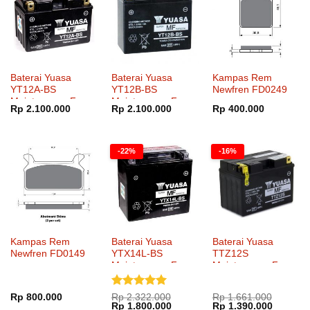
Baterai Yuasa
Baterai Yuasa
Kampas Rem
YT12A-BS
YT12B-BS
Newfren FD0249
Maintenance Free
Maintenance Free
Rp
2.100.000
Rp
2.100.000
Rp
400.000
-22%
-16%
Kampas Rem
Baterai Yuasa
Baterai Yuasa
Newfren FD0149
YTX14L-BS
TTZ12S
Maintenance Free
Maintenance Free
Dinilai
5
Rp
800.000
Rp
2.322.000
Rp
1.661.000
Harga
Harga
Harga
Harga
Rp
1.800.000
Rp
1.390.000
dari 5