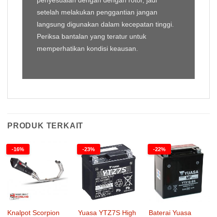
penyesuaian dengan dengan rotor, jadi
setelah melakukan penggantian jangan
langsung digunakan dalam kecepatan tinggi.
Periksa bantalan yang teratur untuk
memperhatikan kondisi keausan.
PRODUK TERKAIT
-16%
-23%
-22%
Knalpot Scorpion
Yuasa YTZ7S High
Baterai Yuasa