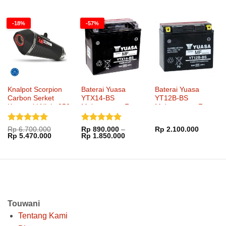
adalah:
ini
adalah:
ini
adalah:
ini
Rp 315.000.
adalah:
Rp 2.322.000.
adalah:
Rp 1.745.000.
adalah:
Rp 240.000.
Rp 1.800.000.
Rp 1.39
-18%
-57%
Knalpot Scorpion
Baterai Yuasa
Baterai Yuasa
Carbon Serket
YTX14-BS
YT12B-BS
Kawasaki Ninja 250
Maintenance Free
Maintenance Free
SlipOn
Dinilai
5
Dinilai
5
Rp
6.700.000
Rp
890.000
–
Rp
2.100.000
Harga
Harga
Rentang
Rp
5.470.000
Rp
1.850.000
dari 5
dari 5
aslinya
saat
harga:
adalah:
ini
Rp 890.000
Rp 6.700.000.
adalah:
hingga
Rp 5.470.000.
Rp 1.850.000
Touwani
Tentang Kami