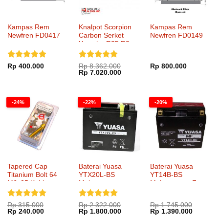
Kampas Rem
Knalpot Scorpion
Kampas Rem
Newfren FD0417
Carbon Serket
Newfren FD0149
Yamaha R25 R3
Full System
Dinilai
5
Dinilai
5
Rp
400.000
Rp
8.362.000
Rp
800.000
Harga
Harga
Rp
7.020.000
dari 5
dari 5
aslinya
saat
adalah:
ini
Rp 8.362.000.
adalah:
Rp 7.020.000.
-24%
-22%
-20%
Tapered Cap
Baterai Yuasa
Baterai Yuasa
Titanium Bolt 64
YTX20L-BS
YT14B-BS
M6x25 Kohken
Maintenance
Maintenance Free
KOK-1051xx
Dinilai
5
Dinilai
5
Rp
315.000
Rp
2.322.000
Rp
1.745.000
Harga
Harga
Harga
Harga
Harga
Harga
Rp
240.000
Rp
1.800.000
Rp
1.390.000
dari 5
dari 5
aslinya
saat
aslinya
saat
aslinya
saat