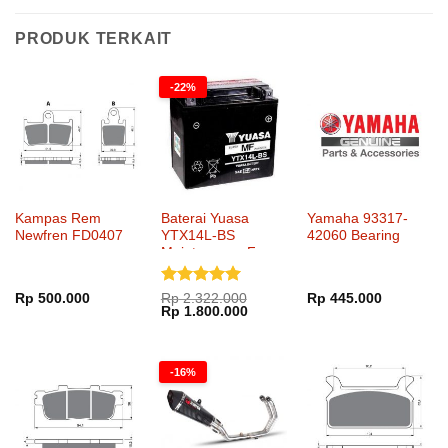
PRODUK TERKAIT
-22%
Kampas Rem
Baterai Yuasa
Yamaha 93317-
Newfren FD0407
YTX14L-BS
42060 Bearing
Maintenance Free
Dinilai
5
Rp
500.000
Rp
2.322.000
Rp
445.000
Harga
Harga
Rp
1.800.000
dari 5
aslinya
saat
adalah:
ini
Rp 2.322.000.
adalah:
Rp 1.800.000.
-16%