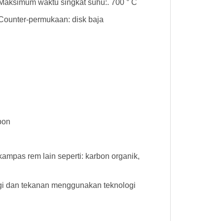
Maksimum waktu singkat suhu:. 700 ° C
Counter-permukaan: disk baja
bon
mpas rem lain seperti: karbon organik,
gi dan tekanan menggunakan teknologi