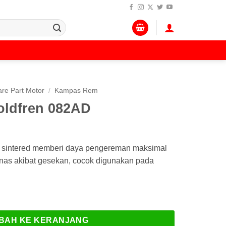
re Part Motor
/
Kampas Rem
ldfren 082AD
D sintered memberi daya pengereman maksimal
anas akibat gesekan, cocok digunakan pada
en 082AD
BAH KE KERANJANG