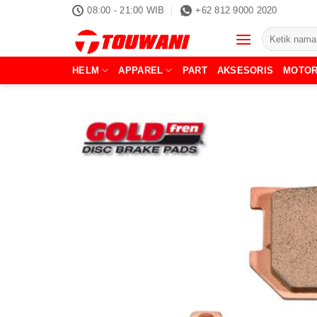
Skip
08:00 - 21:00 WIB
+62 812 9000 2020
to
Pencarian
content
untuk:
HELM
APPAREL
PART
AKSESORIS
MOTO