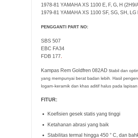
1978-81 YAMAHA XS 1100 E, F, G, H (2H9/A
1979-81 YAMAHA XS 1100 SF, SG, SH, LG l
PENGGANTI PART NO:
SBS 507
EBC FA34
FDB 177
.
Kampas Rem Goldfren 082AD s
tabil dan opt
yang mempunyai berat badan lebih. Hasil peng
logam-keramik dan khas aditif halus pada lapisan
FITUR:
Koefisien gesek statis yang tinggi
Ketahanan abrasi yang baik
Stabilitas termal hingga 450 ° C, dan ba