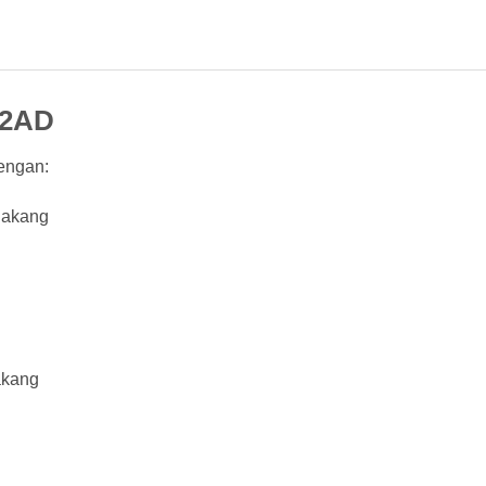
82AD
engan:
lakang
g
akang