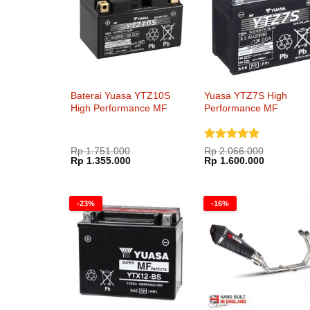
Baterai Yuasa YTZ10S
Yuasa YTZ7S High
High Performance MF
Performance MF
Dinilai
5
Rp
1.751.000
Rp
2.066.000
Harga
Harga
Harga
Harga
Rp
1.355.000
dari 5
Rp
1.600.000
aslinya
saat
aslinya
saat
adalah:
ini
adalah:
ini
Rp 1.751.000.
adalah:
Rp 2.066.000.
adalah:
Rp 1.355.000.
Rp 1.600.
-23%
-16%