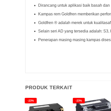
Dirancang untuk aplikasi baik basah dan 
Kampas rem Goldfren memberikan perform
Goldfren ® adalah merek untuk kualitasa
Selain seri AD yang tersedia adalah: S3
Penerapan masing masing kampas disesu
Kampas Rem Goldfren 082AD Kampas Rem Goldfren 082AD Kampas Rem Goldfren 082AD Kampas Rem Goldfren 082
Goldfren 082AD
PRODUK TERKAIT
-23%
-23%