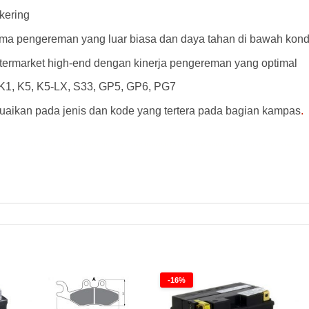
kering
a pengereman yang luar biasa dan daya tahan di bawah kondi
ftermarket high-end dengan kinerja pengereman yang optimal
, K1, K5, K5-LX, S33, GP5, GP6, PG7
aikan pada jenis dan kode yang tertera pada bagian kampas
.
AD Kampas Rem Goldfren 082AD Kampas Rem Goldfren 082AD Kampas Rem Goldfren 082AD Kampas Rem Goldfren 082AD Kampas Rem Goldfren 082AD Kampas Rem G
-16%