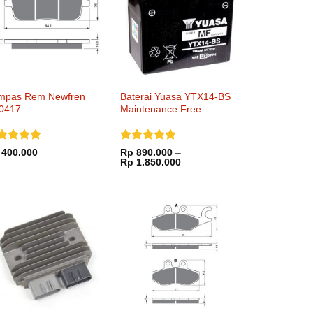
mpas Rem Newfren
Baterai Yuasa YTX14-BS
0417
Maintenance Free
nilai
5
Dinilai
5
400.000
Rp
890.000
–
Rentang
i 5
dari 5
Rp
1.850.000
harga:
Rp 890.000
hingga
Rp 1.850.000