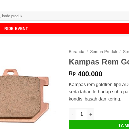
R
RIDE EVENT
Beranda
/
Semua Produk
/
Spa
Kampas Rem Go
400.000
Rp
Kampas rem goldfren tipe A
serta tahan terhadap suhu p
kondisi basah dan kering.
Kuantitas Kampas Rem Goldfr
TAM