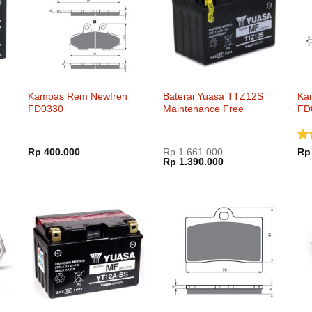
Kampas Rem Newfren
Baterai Yuasa TTZ12S
Ka
FD0330
Maintenance Free
FD
Di
Rp
400.000
Rp
1.661.000
Rp
Harga
Harga
Rp
1.390.000
dar
aslinya
saat
adalah:
ini
Rp 1.661.000.
adalah:
000.
Rp 1.390.000.