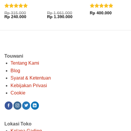
KOK-1051xx
Dinilai
5
Dinilai
5
Rp
315.000
Rp
1.661.000
Rp
400.000
Harga
Harga
Harga
Harga
Rp
240.000
Rp
1.390.000
dari 5
dari 5
aslinya
saat
aslinya
saat
adalah:
ini
adalah:
ini
Rp 315.000.
adalah:
Rp 1.661.000.
adalah:
Rp 240.000.
Rp 1.390.000.
Touwani
Tentang Kami
Blog
Syarat & Ketentuan
Kebijakan Privasi
Cookie
Lokasi Toko
Kelapa Gading