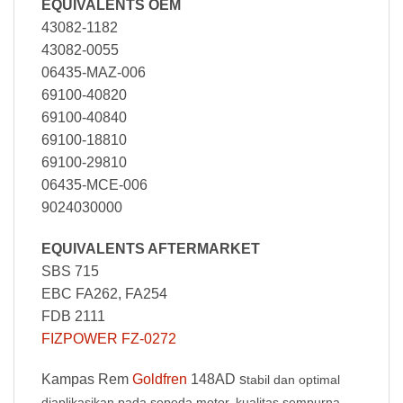
EQUIVALENTS OEM
43082-1182
43082-0055
06435-MAZ-006
69100-40820
69100-40840
69100-18810
69100-29810
06435-MCE-006
9024030000
EQUIVALENTS AFTERMARKET
SBS 715
EBC FA262, FA254
FDB 2111
FIZPOWER FZ-0272
Kampas Rem
Goldfren
148AD s
tabil dan optimal
diaplikasikan pada sepeda motor, kualitas sempurna