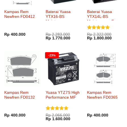
Kampas Rem
Baterai Yuasa
Baterai Yuasa
Newfren FD0412
YTX16-BS
YTX14L-BS
Maintenance
Maintenance Free
Dinilai
5
Rp
400.000
Rp
2.283.000
Rp
2.322.000
Harga
Harga
Harga
Harga
Rp
1.770.000
Rp
1.800.000
dari 5
aslinya
saat
aslinya
saat
adalah:
ini
adalah:
ini
Rp 2.283.000.
adalah:
Rp 2.322.000.
adalah:
Rp 1.770.000.
Rp 1.80
-23%
Kampas Rem
Yuasa YTZ7S High
Kampas Rem
Newfren FD0132
Performance MF
Newfren FD0365
Dinilai
5
Rp
400.000
Rp
2.066.000
Rp
400.000
Harga
Harga
Rp
1.600.000
dari 5
aslinya
saat
adalah:
ini