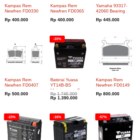
Kampas Rem
Kampas Rem
Yamaha 93317-
Newfren FD0330
Newfren FD0365
42060 Bearing
Rp
400.000
Rp
400.000
Rp
445.000
-20%
Kampas Rem
Baterai Yuasa
Kampas Rem
Newfren FD0407
YT14B-BS
Newfren FD0149
Maintenance Free
Rp
500.000
Rp
1.745.000
Rp
800.000
Harga
Harga
Rp
1.390.000
aslinya
saat
adalah:
ini
Rp 1.745.000.
adalah:
Rp 1.390.000.
-23%
-16%
-57%