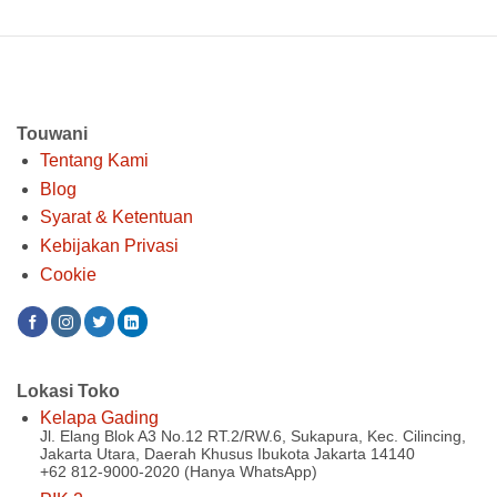
adalah:
ini
adalah:
ini
Rp 2.322.000.
adalah:
Rp 2.066.000.
adalah:
Rp 1.800.000.
Rp 1.60
Touwani
Tentang Kami
Blog
Syarat & Ketentuan
Kebijakan Privasi
Cookie
Lokasi Toko
Kelapa Gading
Jl. Elang Blok A3 No.12 RT.2/RW.6, Sukapura, Kec. Cilincing,
Jakarta Utara, Daerah Khusus Ibukota Jakarta 14140
+62 812-9000-2020 (Hanya WhatsApp)