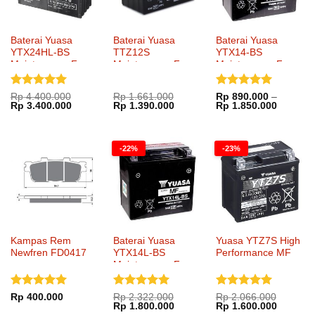
Baterai Yuasa
Baterai Yuasa
Baterai Yuasa
YTX24HL-BS
TTZ12S
YTX14-BS
Maintenance Free
Maintenance Free
Maintenance Free
Dinilai
5
Dinilai
5
Rp
4.400.000
Rp
1.661.000
Rp
890.000
–
Harga
Harga
Harga
Harga
Rentang
Rp
3.400.000
Rp
1.390.000
Rp
1.850.000
dari 5
dari 5
aslinya
saat
aslinya
saat
harga:
adalah:
ini
adalah:
ini
Rp 890.
Rp 4.400.000.
adalah:
Rp 1.661.000.
adalah:
hingga
Rp 3.400.000.
Rp 1.390.000.
Rp 1.85
-22%
-23%
Kampas Rem
Baterai Yuasa
Yuasa YTZ7S High
Newfren FD0417
YTX14L-BS
Performance MF
Maintenance Free
Dinilai
5
Dinilai
5
Dinilai
5
Rp
400.000
Rp
2.322.000
Rp
2.066.000
Harga
Harga
Harga
Harga
Rp
1.800.000
Rp
1.600.000
dari 5
dari 5
dari 5
aslinya
saat
aslinya
saat