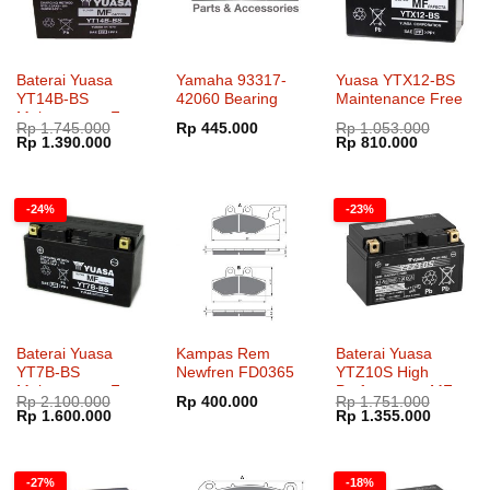
Baterai Yuasa
Yamaha 93317-
Yuasa YTX12-BS
YT14B-BS
42060 Bearing
Maintenance Free
Maintenance Free
Rp
1.745.000
Rp
445.000
Rp
1.053.000
Harga
Harga
Harga
Harga
Rp
1.390.000
Rp
810.000
aslinya
saat
aslinya
saat
adalah:
ini
adalah:
ini
Rp 1.745.000.
adalah:
Rp 1.053.000.
adalah:
Rp 1.390.000.
Rp 810.00
-24%
-23%
Baterai Yuasa
Kampas Rem
Baterai Yuasa
YT7B-BS
Newfren FD0365
YTZ10S High
Maintenance Free
Performance MF
Rp
2.100.000
Rp
400.000
Rp
1.751.000
Harga
Harga
Harga
Harga
Rp
1.600.000
Rp
1.355.000
aslinya
saat
aslinya
saat
adalah:
ini
adalah:
ini
Rp 2.100.000.
adalah:
Rp 1.751.000.
adalah:
Rp 1.600.000.
Rp 1.35
-27%
-18%