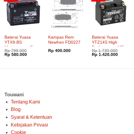
Baterai Yuasa
Kampas Rem
Baterai Yuasa
YTX9-BS
Newfren FD0227
YTZ14S High
Maintenance Free
Performance MF
Rp
799.000
Rp
400.000
Rp
1.730.000
Harga
Harga
Harga
Harga
Rp
580.000
Rp
1.420.000
aslinya
saat
aslinya
saat
adalah:
ini
adalah:
ini
Rp 799.000.
adalah:
Rp 1.730.000.
adalah:
Rp 580.000.
Rp 1.42
Touwani
Tentang Kami
Blog
Syarat & Ketentuan
Kebijakan Privasi
Cookie