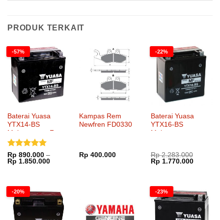
PRODUK TERKAIT
-57%
-22%
Baterai Yuasa
Kampas Rem
Baterai Yuasa
YTX14-BS
Newfren FD0330
YTX16-BS
Maintenance Free
Maintenance
Dinilai
5
Rp
890.000
–
Rp
400.000
Rp
2.283.000
Rentang
Harga
Harga
Rp
1.850.000
Rp
1.770.000
dari 5
harga:
aslinya
saat
Rp 890.000
adalah:
ini
hingga
Rp 2.283.000.
adalah:
Rp 1.850.000
Rp 1.77
-20%
-23%