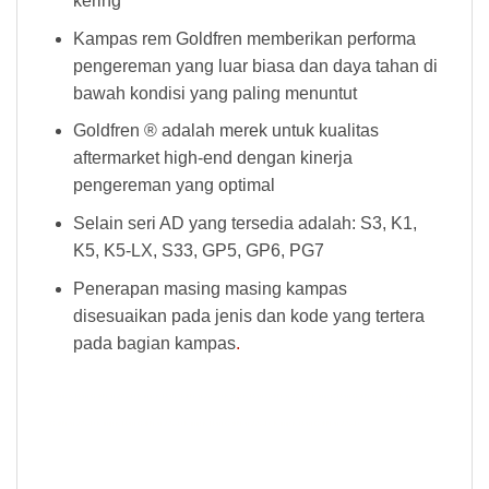
kering
Kampas rem Goldfren memberikan performa
pengereman yang luar biasa dan daya tahan di
bawah kondisi yang paling menuntut
Goldfren ® adalah merek untuk kualitas
aftermarket high-end dengan kinerja
pengereman yang optimal
Selain seri AD yang tersedia adalah: S3, K1,
K5, K5-LX, S33, GP5, GP6, PG7
Penerapan masing masing kampas
disesuaikan pada jenis dan kode yang tertera
pada bagian kampas
.
Kampas Rem Goldfren 275AD Kampas Rem Goldfren 275AD Kampas Rem Goldfren 275AD Kampas Rem Goldfren 275AD Kampas Rem
Goldfren 275AD Kampas Rem Goldfren 275AD Kampas Rem Goldfren 275AD Kampas Rem Goldfren 275AD