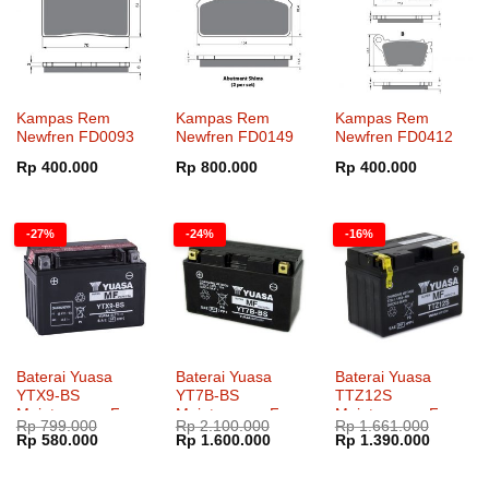
Kampas Rem
Kampas Rem
Kampas Rem
Newfren FD0093
Newfren FD0149
Newfren FD0412
Rp
400.000
Rp
800.000
Rp
400.000
-27%
-24%
-16%
Baterai Yuasa
Baterai Yuasa
Baterai Yuasa
YTX9-BS
YT7B-BS
TTZ12S
Maintenance Free
Maintenance Free
Maintenance Free
Rp
799.000
Rp
2.100.000
Rp
1.661.000
Harga
Harga
Harga
Harga
Harga
Harga
Rp
580.000
Rp
1.600.000
Rp
1.390.000
aslinya
saat
aslinya
saat
aslinya
saat
adalah:
ini
adalah:
ini
adalah:
ini
Rp 799.000.
adalah:
Rp 2.100.000.
adalah:
Rp 1.661.000.
adalah: