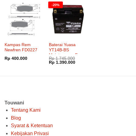
Rp 580.000.
Rp 1.600.000.
Rp 1.39
-20%
Kampas Rem
Baterai Yuasa
Newfren FD0227
YT14B-BS
Maintenance Free
Rp
400.000
Rp
1.745.000
Harga
Harga
Rp
1.390.000
aslinya
saat
adalah:
ini
Rp 1.745.000.
adalah:
Rp 1.390.000.
Touwani
Tentang Kami
Blog
Syarat & Ketentuan
Kebijakan Privasi