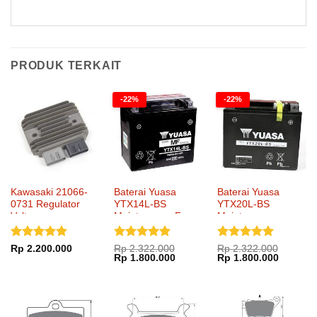
PRODUK TERKAIT
-22%
-22%
Kawasaki 21066-
Baterai Yuasa
Baterai Yuasa
0731 Regulator
YTX14L-BS
YTX20L-BS
Voltage
Maintenance Free
Maintenance
Dinilai
5
Dinilai
5
Dinilai
5
Rp
2.200.000
Rp
2.322.000
Rp
2.322.000
Harga
Harga
Harga
Harga
Rp
1.800.000
Rp
1.800.000
dari 5
dari 5
dari 5
aslinya
saat
aslinya
saat
adalah:
ini
adalah:
ini
Rp 2.322.000.
adalah:
Rp 2.322.000.
adalah:
Rp 1.800.000.
Rp 1.80