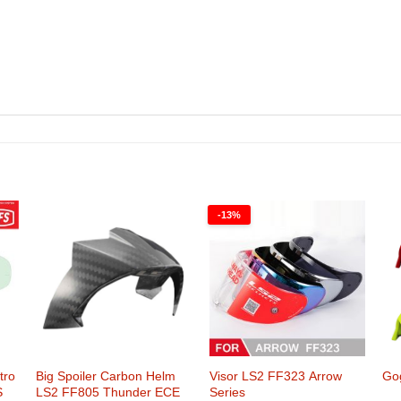
-13%
tro
Big Spoiler Carbon Helm
Visor LS2 FF323 Arrow
Go
S
LS2 FF805 Thunder ECE
Series