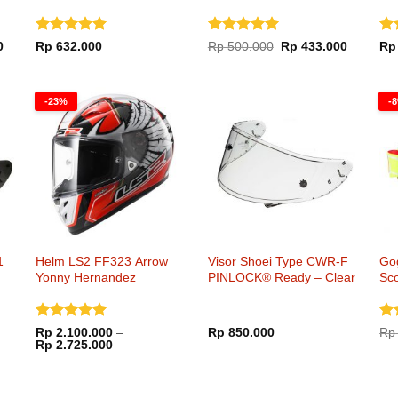
Dinilai
5
Dinilai
5
Di
Harga
Harga
Harga
0
Rp
632.000
Rp
500.000
Rp
433.000
Rp
saat
aslinya
saat
dari 5
dari 5
dar
ini
adalah:
ini
.
adalah:
Rp 500.000.
adalah:
Rp 150.000.
Rp 433.0
-23%
-
1
Helm LS2 FF323 Arrow
Visor Shoei Type CWR-F
Go
Yonny Hernandez
PINLOCK® Ready – Clear
Sc
ue
Dinilai
5
Di
Rp
2.100.000
–
Rp
850.000
Rp
Rentang
dari 5
Rp
2.725.000
dar
harga:
Rp 2.100.000
hingga
Rp 2.725.000