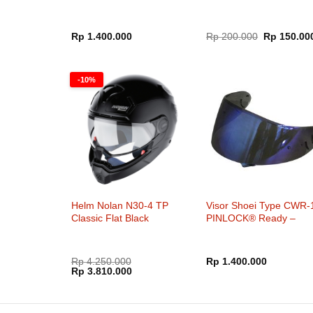
Smoke Mirror Fire Orange
Harga
Rp
1.400.000
Rp
200.000
Rp
150.00
aslinya
adalah:
Rp 200.000
-10%
Helm Nolan N30-4 TP
Visor Shoei Type CWR-
Classic Flat Black
PINLOCK® Ready –
Mellow Smoke Mirror Bl
Rp
4.250.000
Rp
1.400.000
Harga
Harga
Rp
3.810.000
aslinya
saat
adalah:
ini
Rp 4.250.000.
adalah:
Rp 3.810.000.