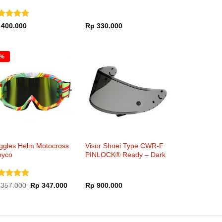
N91 N90 N81 X1002
X1001 G9.1
nilai
5
400.000
Rp
330.000
i 5
00.
8%
ggles Helm Motocross
Visor Shoei Type CWR-F
oyco
PINLOCK® Ready – Dark
Smoke
nilai
5
Harga
Harga
357.000
Rp
347.000
Rp
900.000
aslinya
saat
i 5
adalah:
ini
Rp 357.000.
adalah:
Rp 347.000.