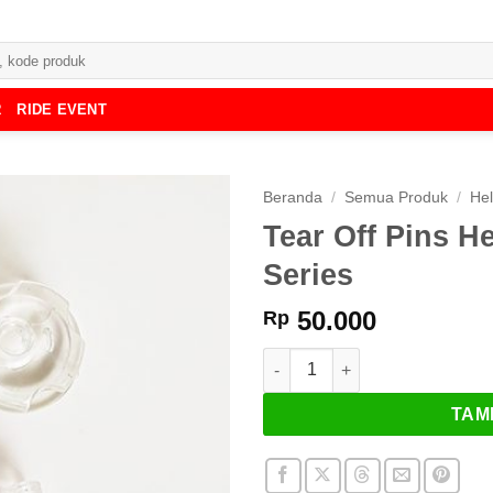
R
RIDE EVENT
Beranda
/
Semua Produk
/
He
Tear Off Pins 
Series
50.000
Rp
Kuantitas Tear Off Pins Helm 
TAM