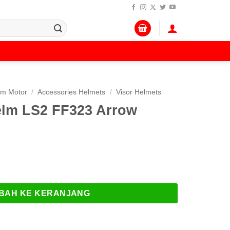
lm Motor
/
Accessories Helmets
/
Visor Helmets
Helm LS2 FF323 Arrow
LS2 FF323 Arrow Series
BAH KE KERANJANG