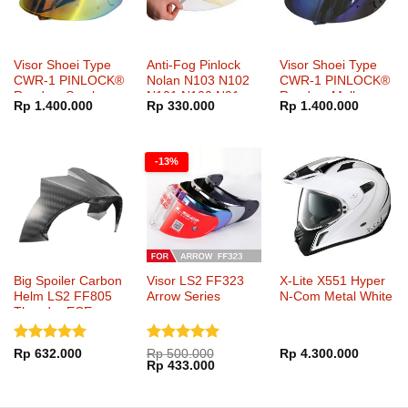
Visor Shoei Type
Anti-Fog Pinlock
Visor Shoei Type
CWR-1 PINLOCK®
Nolan N103 N102
CWR-1 PINLOCK®
Ready – Smoke
N101 N100 N91
Ready – Mellow
Rp
1.400.000
Rp
330.000
Rp
1.400.000
Mirror Fire Orange
N90 N81 X1002
Smoke Mirror Blue
X1001 G9.1
-13%
Big Spoiler Carbon
Visor LS2 FF323
X-Lite X551 Hyper
Helm LS2 FF805
Arrow Series
N-Com Metal White
Thunder ECE
Dinilai
5
Dinilai
5
Rp
632.000
Rp
500.000
Rp
4.300.000
Harga
Harga
Rp
433.000
dari 5
dari 5
aslinya
saat
adalah:
ini
Rp 500.000.
adalah: