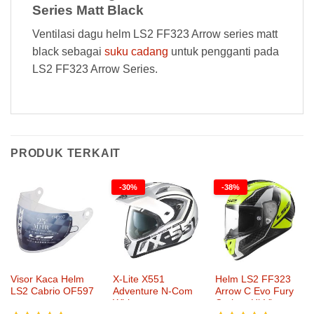
Series Matt Black
Ventilasi dagu helm LS2 FF323 Arrow series matt
black sebagai
suku cadang
untuk pengganti pada
LS2 FF323 Arrow Series.
PRODUK TERKAIT
-30%
-38%
Visor Kaca Helm
X-Lite X551
Helm LS2 FF323
LS2 Cabrio OF597
Adventure N-Com
Arrow C Evo Fury
White
Carbon Hi-Vis