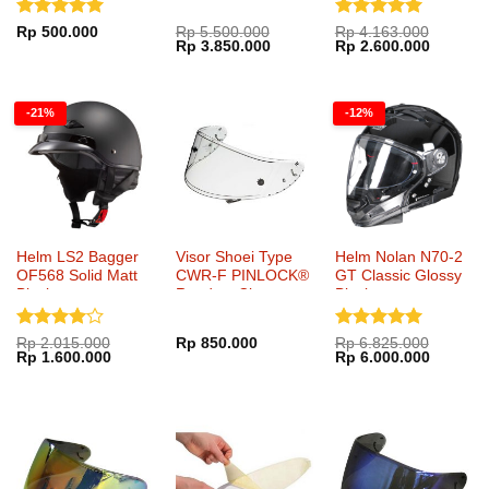
Yellow
Dinilai
5
Dinilai
5
Rp
500.000
Rp
5.500.000
Rp
4.163.000
Harga
Harga
Harga
Harga
Rp
3.850.000
Rp
2.600.000
dari 5
dari 5
aslinya
saat
aslinya
saat
adalah:
ini
adalah:
ini
Rp 5.500.000.
adalah:
Rp 4.163.000.
adalah:
Rp 3.850.000.
Rp 2.60
-21%
-12%
Helm LS2 Bagger
Visor Shoei Type
Helm Nolan N70-2
OF568 Solid Matt
CWR-F PINLOCK®
GT Classic Glossy
Black
Ready – Clear
Black
Dinilai
4
Dinilai
5
Rp
2.015.000
Rp
850.000
Rp
6.825.000
Harga
Harga
Harga
Harga
Rp
1.600.000
Rp
6.000.000
dari 5
dari 5
aslinya
saat
aslinya
saat
adalah:
ini
adalah:
ini
Rp 2.015.000.
adalah:
Rp 6.825.000.
adalah:
Rp 1.600.000.
Rp 6.00