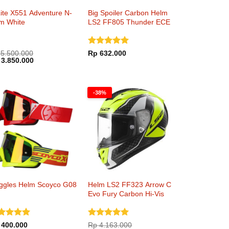
ite X551 Adventure N-
Big Spoiler Carbon Helm
m White
LS2 FF805 Thunder ECE
Dinilai
5
5.500.000
Rp
632.000
rga
Harga
3.850.000
dari 5
inya
saat
lah:
ini
5.500.000.
adalah:
Rp 3.850.000.
-38%
ggles Helm Scoyco G08
Helm LS2 FF323 Arrow C
Evo Fury Carbon Hi-Vis
Yellow
nilai
5
Dinilai
5
400.000
Rp
4.163.000