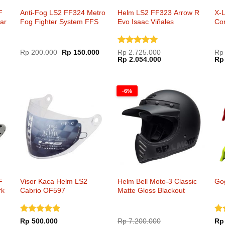
F
Anti-Fog LS2 FF324 Metro
Helm LS2 FF323 Arrow R
X-L
ar
Fog Fighter System FFS
Evo Isaac Viñales
Co
Dinilai
5
Harga
Harga
Rp
200.000
Rp
150.000
Rp
2.725.000
Rp
aslinya
saat
Harga
Harga
Ha
dari 5
Rp
2.054.000
Rp
adalah:
ini
aslinya
saat
asl
Rp 200.000.
adalah:
adalah:
ini
ada
Rp 150.000.
Rp 2.725.000.
adalah:
Rp 
Rp 2.054.000.
-6%
F
Visor Kaca Helm LS2
Helm Bell Moto-3 Classic
Go
rk
Cabrio OF597
Matte Gloss Blackout
Dinilai
5
Di
Rp
500.000
Rp
7.200.000
Rp