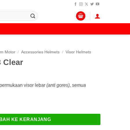
lm Motor
/
Accessories Helmets
/
Visor Helmets
 Clear
permukaan visor lebar
(anti gores), semua
ar
BAH KE KERANJANG