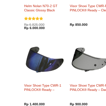
Helm Nolan N70-2 GT
Visor Shoei Type CWR-
Classic Glossy Black
PINLOCK® Ready – Cle
Dinilai
5
Rp
6.825.000
Rp
850.000
Harga
Harga
dari 5
Rp
6.000.000
aslinya
saat
adalah:
ini
Rp 6.825.000.
adalah:
Rp 6.000.000.
Visor Shoei Type CWR-1
Visor Shoei Type CWR-
PINLOCK® Ready –
PINLOCK® Ready – Da
Mellow Smoke Mirror Blue
Smoke
Rp
1.400.000
Rp
900.000