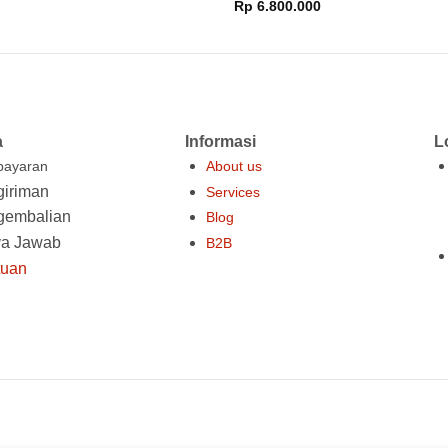
Harga
Harga
dari 5
Rp
6.800.000
dar
aslinya
saat
adalah:
ini
Rp 7.200.000.
adalah:
Rp 6.800.000.
a
Informasi
L
ayaran
About us
iriman
Services
gembalian
Blog
ya Jawab
B2B
tuan