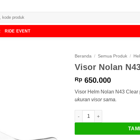
R
RIDE EVENT
Beranda
/
Semua Produk
/
He
Visor Nolan N43
650.000
Rp
Visor Helm Nolan N43 Clear 
ukuran visor sama.
Kuantitas Visor Nolan N43 Cle
TAM