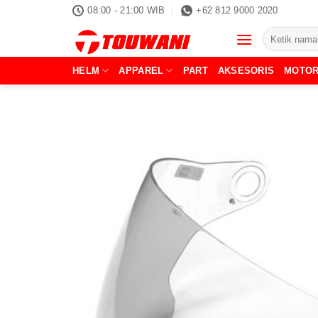
Skip
08:00 - 21:00 WIB
+62 812 9000 2020
to
Pencarian
content
untuk:
HELM
APPAREL
PART
AKSESORIS
MOTO