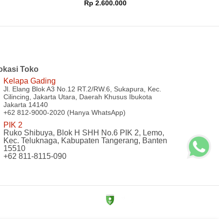
Harga
Harga
i 5
dari 5
Rp
2.600.000
aslinya
saat
adalah:
ini
Rp 4.163.000.
adalah:
Rp 2.600.000.
okasi Toko
Kelapa Gading
Jl. Elang Blok A3 No.12 RT.2/RW.6, Sukapura, Kec.
Cilincing, Jakarta Utara, Daerah Khusus Ibukota
Jakarta 14140
+62 812-9000-2020 (Hanya WhatsApp)
PIK 2
Ruko Shibuya, Blok H SHH No.6 PIK 2, Lemo,
Kec. Teluknaga, Kabupaten Tangerang, Banten
15510
+62 811-8115-090