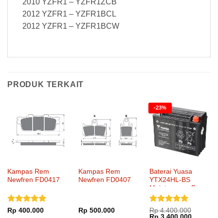
2010 YZFR1 – YZFR1ZCB
2012 YZFR1 – YZFR1BCL
2012 YZFR1 – YZFR1BCW
PRODUK TERKAIT
-23%
Kampas Rem
Kampas Rem
Baterai Yuasa
Newfren FD0417
Newfren FD0407
YTX24HL-BS
Maintenance Free
Dinilai
5
Dinilai
5
Rp
400.000
Rp
500.000
Rp
4.400.000
Harga
Harga
Rp
3.400.000
dari 5
dari 5