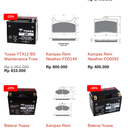
aslinya
saat
adalah:
ini
Rp 4.400.000.
adalah:
Rp 3.40
-23%
Yuasa YTX12-BS
Kampas Rem
Kampas Rem
Maintenance Free
Newfren FD0149
Newfren FD0093
Rp
1.053.000
Rp
800.000
Rp
400.000
Harga
Harga
Rp
810.000
aslinya
saat
adalah:
ini
Rp 1.053.000.
adalah:
Rp 810.000.
-20%
-26%
Baterai Yuasa
Kampas Rem
Baterai Yuasa