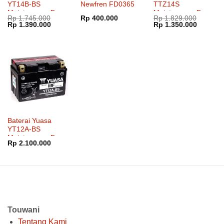
YT14B-BS
Newfren FD0365
TTZ14S
Maintenance Free
Maintenance Free
Rp
1.745.000
Rp
400.000
Rp
1.829.000
Harga
Harga
Harga
Harga
Rp
1.390.000
Rp
1.350.000
aslinya
saat
aslinya
saat
adalah:
ini
adalah:
ini
Rp 1.745.000.
adalah:
Rp 1.829.000.
adalah:
Rp 1.390.000.
Rp 1.35
Baterai Yuasa
YT12A-BS
Maintenance Free
Rp
2.100.000
Touwani
Tentang Kami