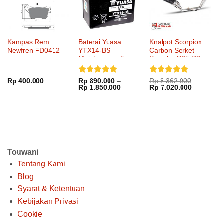
Kampas Rem
Baterai Yuasa
Knalpot Scorpion
Newfren FD0412
YTX14-BS
Carbon Serket
Maintenance Free
Yamaha R25 R3
Full System
Dinilai
5
Dinilai
5
Rp
400.000
Rp
890.000
–
Rp
8.362.000
Rentang
Harga
Harga
Rp
1.850.000
Rp
7.020.000
dari 5
dari 5
harga:
aslinya
saat
Rp 890.000
adalah:
ini
hingga
Rp 8.362.000.
adalah:
Rp 1.850.000
Rp 7.02
Touwani
Tentang Kami
Blog
Syarat & Ketentuan
Kebijakan Privasi
Cookie