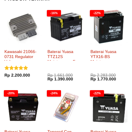
-16%
-22%
Kawasaki 21066-
Baterai Yuasa
Baterai Yuasa
0731 Regulator
TTZ12S
YTX16-BS
Voltage
Maintenance Free
Maintenance
Dinilai
5
Rp
2.200.000
Rp
1.661.000
Rp
2.283.000
Harga
Harga
Harga
Harga
Rp
1.390.000
Rp
1.770.000
dari 5
aslinya
saat
aslinya
saat
adalah:
ini
adalah:
ini
Rp 1.661.000.
adalah:
Rp 2.283.000.
adalah:
-20%
-24%
-22%
Rp 1.390.000.
Rp 1.77
Baterai Yuasa
Tapered Cap
Baterai Yuasa