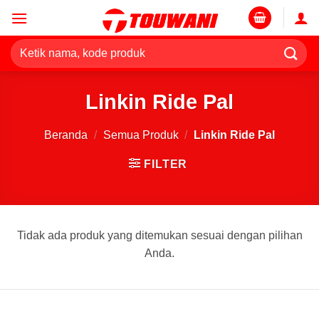
Skip
to
content
Pencarian
untuk:
Linkin Ride Pal
Beranda
/
Semua Produk
/
Linkin Ride Pal
FILTER
Tidak ada produk yang ditemukan sesuai dengan pilihan
Anda.