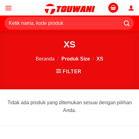
Skip
to
content
Pencarian
untuk:
XS
Beranda
/
Produk Size
/
XS
FILTER
Tidak ada produk yang ditemukan sesuai dengan pilihan
Anda.