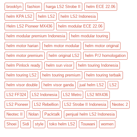
brooklyn
fashion
harga LS2 Strobe II
helm ECE 22.06
helm KPA LS2
helm LS2
helm LS2 Indonesia
Helm LS2 Pioneer MX436
helm modular ECE 22.06
helm modular premium Indonesia
helm modular touring
helm motor harian
helm motor modular
helm motor original
helm motor premium
helm original LS2
helm P/J homologation
helm Pinlock ready
helm sun visor
helm touring Indonesia
helm touring LS2
helm touring premium
helm touring terbaik
helm visor double
helm visor ganda
jual helm LS2
LS2
LS2 FF324
LS2 Indonesia
LS2 Metro
LS2 MX436
LS2 Pioneer
LS2 Rebellion
LS2 Strobe II Indonesia
Neotec 2
Neotec II
Nolan
Packtalk
penjual helm LS2 Indonesia
Shoei
Sidi
style
toko helm LS2
Touwani
women