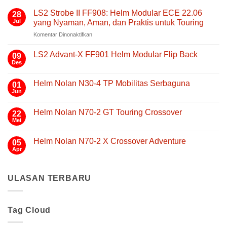
LS2 Strobe II FF908: Helm Modular ECE 22.06
28
Jul
yang Nyaman, Aman, dan Praktis untuk Touring
pada
Komentar Dinonaktifkan
LS2
Strobe
LS2 Advant-X FF901 Helm Modular Flip Back
09
II
Des
Tak
FF908:
ada
Helm
komentar
Helm Nolan N30-4 TP Mobilitas Serbaguna
01
pada
Modular
LS2
Jun
Tak
ECE
Advant-
ada
22.06
X
komentar
FF901
Helm Nolan N70-2 GT Touring Crossover
yang
22
pada
Helm
Helm
Mei
Nyaman,
Tak
Modular
Nolan
Aman,
ada
Flip
N30-
komentar
Back
dan
4
Helm Nolan N70-2 X Crossover Adventure
05
pada
TP
Praktis
Helm
Apr
Tak
Mobilitas
untuk
Nolan
ada
Serbaguna
N70-
Touring
komentar
2
pada
GT
ULASAN TERBARU
Helm
Touring
Nolan
Crossover
N70-
2
X
Tag Cloud
Crossover
Adventure