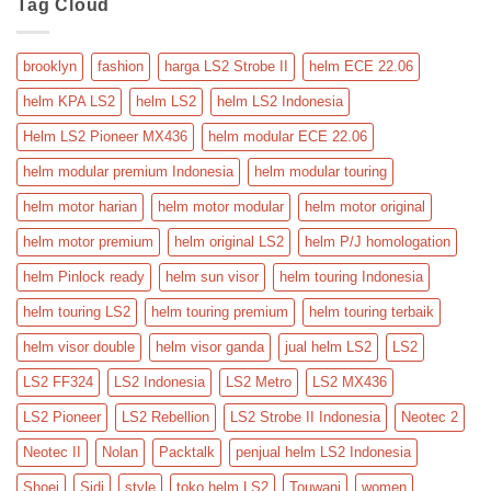
Tag Cloud
Crossover
Adventure
brooklyn
fashion
harga LS2 Strobe II
helm ECE 22.06
helm KPA LS2
helm LS2
helm LS2 Indonesia
Helm LS2 Pioneer MX436
helm modular ECE 22.06
helm modular premium Indonesia
helm modular touring
helm motor harian
helm motor modular
helm motor original
helm motor premium
helm original LS2
helm P/J homologation
helm Pinlock ready
helm sun visor
helm touring Indonesia
helm touring LS2
helm touring premium
helm touring terbaik
helm visor double
helm visor ganda
jual helm LS2
LS2
LS2 FF324
LS2 Indonesia
LS2 Metro
LS2 MX436
LS2 Pioneer
LS2 Rebellion
LS2 Strobe II Indonesia
Neotec 2
Neotec II
Nolan
Packtalk
penjual helm LS2 Indonesia
Shoei
Sidi
style
toko helm LS2
Touwani
women