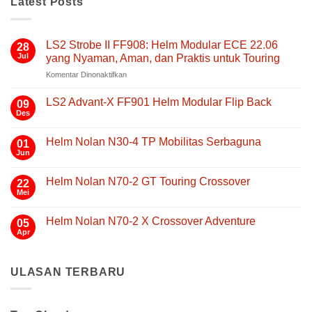
Latest Posts
LS2 Strobe II FF908: Helm Modular ECE 22.06
28
Jul
yang Nyaman, Aman, dan Praktis untuk Touring
pada
Komentar Dinonaktifkan
LS2
Strobe
LS2 Advant-X FF901 Helm Modular Flip Back
09
II
Des
Tak
FF908:
ada
Helm
komentar
Helm Nolan N30-4 TP Mobilitas Serbaguna
01
pada
Modular
LS2
Jun
Tak
ECE
Advant-
ada
22.06
X
komentar
FF901
Helm Nolan N70-2 GT Touring Crossover
yang
22
pada
Helm
Helm
Mei
Nyaman,
Tak
Modular
Nolan
Aman,
ada
Flip
N30-
komentar
Back
dan
4
Helm Nolan N70-2 X Crossover Adventure
05
pada
TP
Praktis
Helm
Apr
Tak
Mobilitas
untuk
Nolan
ada
Serbaguna
N70-
Touring
komentar
2
pada
GT
ULASAN TERBARU
Helm
Touring
Nolan
Crossover
N70-
2
X