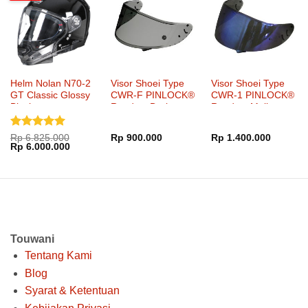
Helm Nolan N70-2
Visor Shoei Type
Visor Shoei Type
GT Classic Glossy
CWR-F PINLOCK®
CWR-1 PINLOCK®
Black
Ready – Dark
Ready – Mellow
Smoke
Smoke Mirror Blue
Dinilai
5
Rp
6.825.000
Rp
900.000
Rp
1.400.000
Harga
Harga
Rp
6.000.000
dari 5
aslinya
saat
adalah:
ini
Rp 6.825.000.
adalah:
Rp 6.000.000.
Touwani
Tentang Kami
Blog
Syarat & Ketentuan