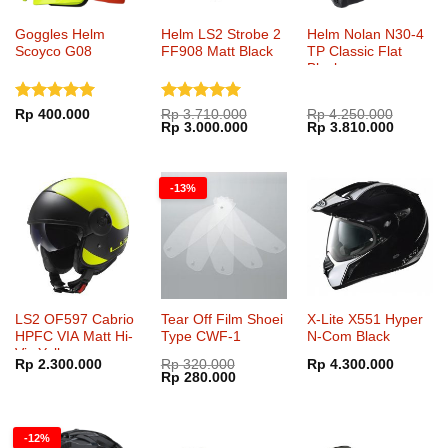
Goggles Helm
Helm LS2 Strobe 2
Helm Nolan N30-4
Scoyco G08
FF908 Matt Black
TP Classic Flat
Black
Dinilai
5
Dinilai
5
Rp
400.000
Rp
3.710.000
Rp
4.250.000
Harga
Harga
Harga
Harga
Rp
3.000.000
Rp
3.810.000
dari 5
dari 5
aslinya
saat
aslinya
saat
adalah:
ini
adalah:
ini
Rp 3.710.000.
adalah:
Rp 4.250.000.
adalah:
Rp 3.000.000.
Rp 3.81
-13%
LS2 OF597 Cabrio
Tear Off Film Shoei
X-Lite X551 Hyper
HPFC VIA Matt Hi-
Type CWF-1
N-Com Black
Vis Yellow
Rp
2.300.000
Rp
320.000
Rp
4.300.000
Harga
Harga
Rp
280.000
aslinya
saat
adalah:
ini
Rp 320.000.
adalah:
Rp 280.000.
-12%