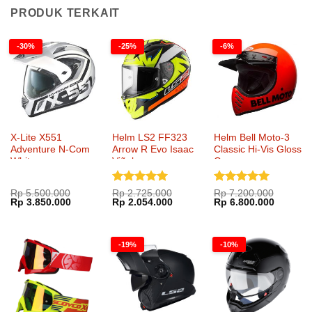
PRODUK TERKAIT
-30%
-25%
-6%
X-Lite X551
Helm LS2 FF323
Helm Bell Moto-3
Adventure N-Com
Arrow R Evo Isaac
Classic Hi-Vis Gloss
White
Viñales
Orange
Dinilai
5
Dinilai
5
Rp
5.500.000
Rp
2.725.000
Rp
7.200.000
Harga
Harga
Harga
Harga
Harga
Harga
Rp
3.850.000
Rp
2.054.000
Rp
6.800.000
dari 5
dari 5
aslinya
saat
aslinya
saat
aslinya
saat
adalah:
ini
adalah:
ini
adalah:
ini
Rp 5.500.000.
adalah:
Rp 2.725.000.
adalah:
Rp 7.200.000.
adalah:
Rp 3.850.000.
Rp 2.054.000.
Rp 6.80
-19%
-10%