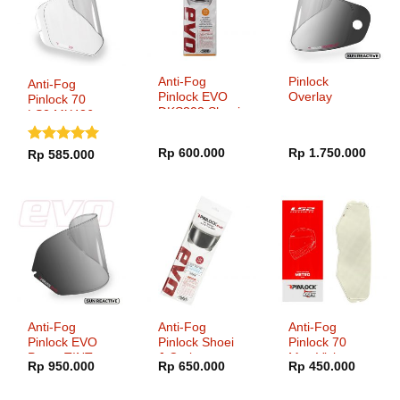
Anti-Fog
Pinlock
Anti-Fog
Pinlock EVO
Overlay
Pinlock 70
DKS303 Shoei
LS2 MX436
CWR-F
Pioneer
Rp
600.000
Rp
1.750.000
Dinilai
5
Rp
585.000
dari 5
Anti-Fog
Anti-Fog
Anti-Fog
Pinlock EVO
Pinlock Shoei
Pinlock 70
ProtecTINT
J-Cruise
Max Vision
Rp
950.000
Rp
650.000
Rp
450.000
DKS301
LS2 FF324
Metro Series