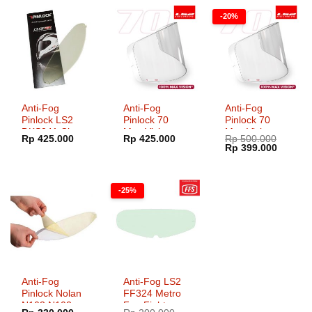
-20%
Anti-Fog
Anti-Fog
Anti-Fog
Pinlock LS2
Pinlock 70
Pinlock 70
DKS041 Clear
Max Vision
Max Vision
Rp
425.000
Rp
425.000
Rp
500.000
LS2 FF320
LS2 FF323
Harga
Harga
Rp
399.000
FF353
Arrow Series
aslinya
saat
adalah:
ini
Rp 500.000.
adalah:
Rp 399.
-25%
Anti-Fog
Anti-Fog LS2
Pinlock Nolan
FF324 Metro
N103 N102
Fog Fighter