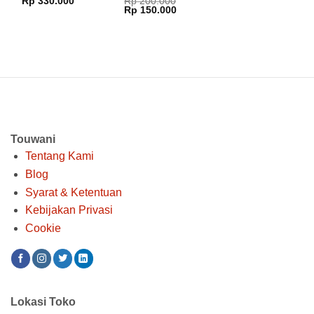
Rp
330.000
Rp
200.000
N101 N100
System FFS
Harga
Harga
Rp
150.000
N91 N90 N81
aslinya
saat
adalah:
ini
X1002 X1001
Rp 200.000.
adalah:
G9.1
Rp 150.000.
Touwani
Tentang Kami
Blog
Syarat & Ketentuan
Kebijakan Privasi
Cookie
Lokasi Toko