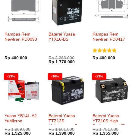
Kampas Rem
Baterai Yuasa
Kampas Rem
Newfren FD0093
YTX16-BS
Newfren FD0417
Maintenance
Dinilai
5
Rp
400.000
Rp
2.283.000
Rp
400.000
Harga
Harga
Rp
1.770.000
dari 5
aslinya
saat
adalah:
ini
Rp 2.283.000.
adalah:
-23%
-16%
-23%
Rp 1.770.000.
Yuasa YB14L-A2
Baterai Yuasa
Baterai Yuasa
YuMicron
TTZ12S
YTZ10S High
Maintenance Free
Performance MF
Rp
1.969.000
Rp
1.661.000
Rp
1.751.000
Harga
Harga
Harga
Harga
Harga
Harga
Rp
1.525.000
Rp
1.390.000
Rp
1.355.000