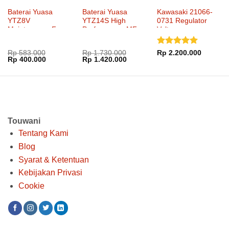
Baterai Yuasa
Baterai Yuasa
Kawasaki 21066-
YTZ8V
YTZ14S High
0731 Regulator
Maintenance Free
Performance MF
Voltage
Dinilai
5
Rp
583.000
Rp
1.730.000
Rp
2.200.000
Harga
Harga
Harga
Harga
Rp
400.000
Rp
1.420.000
dari 5
aslinya
saat
aslinya
saat
adalah:
ini
adalah:
ini
Rp 583.000.
adalah:
Rp 1.730.000.
adalah:
Rp 400.000.
Rp 1.420.000.
Touwani
Tentang Kami
Blog
Syarat & Ketentuan
Kebijakan Privasi
Cookie