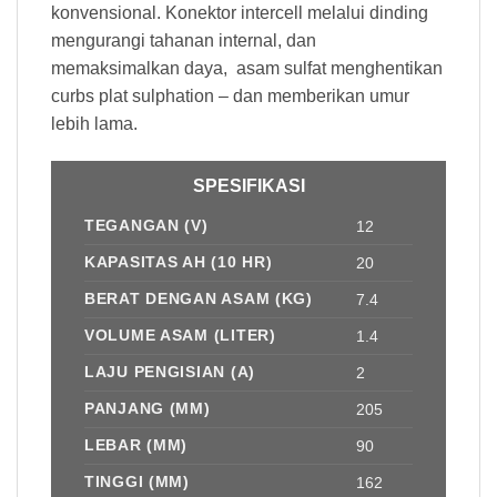
konvensional. Konektor intercell melalui dinding
mengurangi tahanan internal, dan
memaksimalkan daya, asam sulfat menghentikan
curbs plat sulphation – dan memberikan umur
lebih lama.
SPESIFIKASI
TEGANGAN (V)
12
KAPASITAS AH (10 HR)
20
BERAT DENGAN ASAM (KG)
7.4
VOLUME ASAM (LITER)
1.4
LAJU PENGISIAN (A)
2
PANJANG (MM)
205
LEBAR (MM)
90
TINGGI (MM)
162