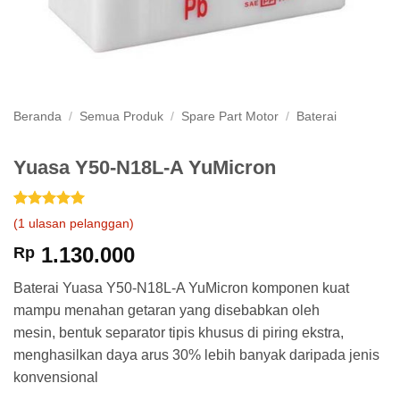
Beranda
/
Semua Produk
/
Spare Part Motor
/
Baterai
Yuasa Y50-N18L-A YuMicron
Peringkat
1
5
(
1
ulasan pelanggan)
dari 5
berdasarkan
1.130.000
Rp
penilaian
pelanggan
Baterai Yuasa Y50-N18L-A YuMicron komponen kuat
mampu menahan getaran yang disebabkan oleh
mesin, bentuk separator tipis khusus di piring ekstra,
menghasilkan daya arus 30% lebih banyak daripada jenis
konvensional