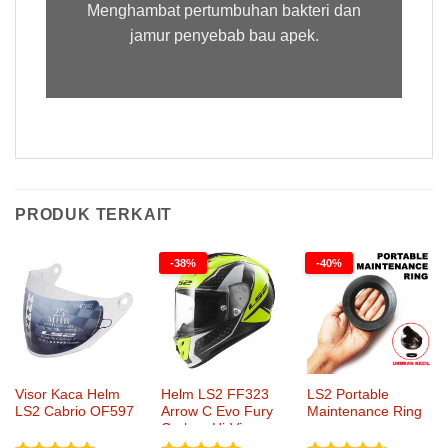
Menghambat pertumbuhan bakteri dan
jamur penyebab bau apek.
PRODUK TERKAIT
-38%
-40%
Visor Kaca Helm
Helm LS2 FF323
LS2 Portable
LS2 Cabrio OF597
Arrow C Evo Fury
Maintenance Ring
Carbon Hi-Vis
Yellow