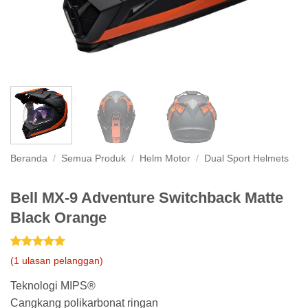
Beranda
/
Semua Produk
/
Helm Motor
/
Dual Sport Helmets
Bell MX-9 Adventure Switchback Matte
Black Orange
Peringkat
1
5
(
1
ulasan pelanggan)
dari 5
berdasarkan
Teknologi MIPS®
penilaian
pelanggan
Cangkang polikarbonat ringan