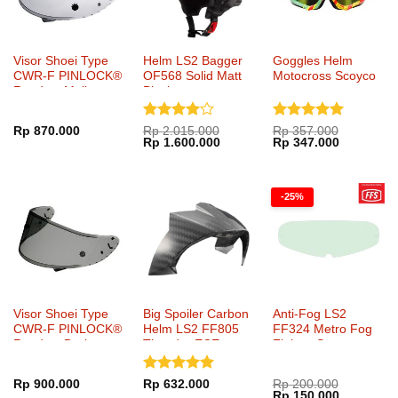
Visor Shoei Type
Helm LS2 Bagger
Goggles Helm
CWR-F PINLOCK®
OF568 Solid Matt
Motocross Scoyco
Ready – Mellow
Black
Smoke
Dinilai
4
Dinilai
5
Rp
870.000
Rp
2.015.000
Rp
357.000
Harga
Harga
Harga
Harga
Rp
1.600.000
Rp
347.000
dari 5
dari 5
aslinya
saat
aslinya
saat
adalah:
ini
adalah:
ini
Rp 2.015.000.
adalah:
Rp 357.000.
adalah:
Rp 1.600.000.
Rp 347.00
-25%
Visor Shoei Type
Big Spoiler Carbon
Anti-Fog LS2
CWR-F PINLOCK®
Helm LS2 FF805
FF324 Metro Fog
Ready – Dark
Thunder ECE
Fighter System
Smoke
FFS
Dinilai
5
Rp
900.000
Rp
632.000
Rp
200.000
Harga
Harga
Rp
150.000
dari 5