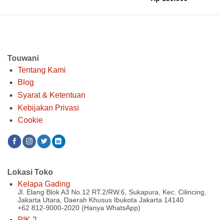
aslinya
saat
adalah:
ini
Rp 200.000.
adalah:
Rp 150.00
Touwani
Tentang Kami
Blog
Syarat & Ketentuan
Kebijakan Privasi
Cookie
Lokasi Toko
Kelapa Gading
Jl. Elang Blok A3 No.12 RT.2/RW.6, Sukapura, Kec. Cilincing,
Jakarta Utara, Daerah Khusus Ibukota Jakarta 14140
+62 812-9000-2020 (Hanya WhatsApp)
PIK 2