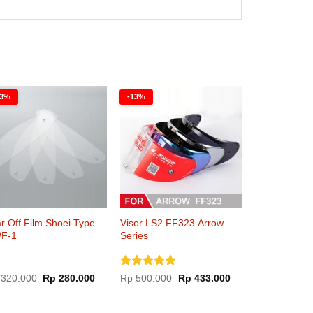
13%
-13%
r Off Film Shoei Type
Visor LS2 FF323 Arrow
F-1
Series
Dinilai
5
Harga
Harga
Harga
Harga
320.000
Rp
280.000
Rp
500.000
Rp
433.000
aslinya
saat
aslinya
saat
dari 5
adalah:
ini
adalah:
ini
Rp 320.000.
adalah:
Rp 500.000.
adalah: