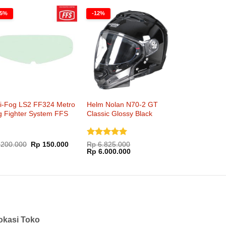
Rp 280.000.
Rp 433.000.
25%
-12%
ti-Fog LS2 FF324 Metro
Helm Nolan N70-2 GT
g Fighter System FFS
Classic Glossy Black
Dinilai
5
Harga
Harga
200.000
Rp
150.000
Rp
6.825.000
aslinya
saat
Harga
Harga
dari 5
Rp
6.000.000
adalah:
ini
aslinya
saat
Rp 200.000.
adalah:
adalah:
ini
Rp 150.000.
Rp 6.825.000.
adalah:
Rp 6.000.000.
okasi Toko