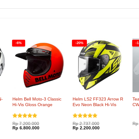
-6%
-20%
-
N-
Helm Bell Moto-3 Classic
Helm LS2 FF323 Arrow R
Tea
Hi-Vis Gloss Orange
Evo Neon Black Hi-Vis
CW
Yellow
Dinilai
5
Dinilai
5
Rp
7.200.000
Rp
2.737.000
Rp
Harga
Harga
Harga
Harga
dari 5
Rp
6.800.000
dari 5
Rp
2.200.000
aslinya
saat
aslinya
saat
adalah:
ini
adalah:
ini