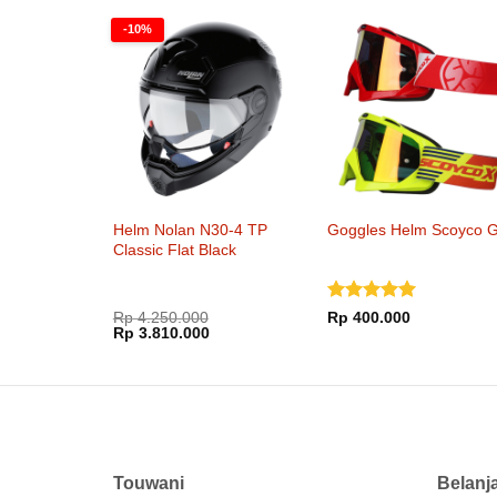
Rp 5.500.000.
adalah:
Rp 3.850.
-10%
Helm Nolan N30-4 TP
Goggles Helm Scoyco 
Classic Flat Black
Dinilai
5
Rp
4.250.000
Rp
400.000
Harga
Harga
Rp
3.810.000
dari 5
aslinya
saat
adalah:
ini
Rp 4.250.000.
adalah:
Rp 3.810.000.
Touwani
Belanj