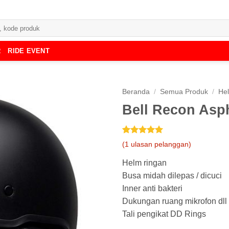
R
RIDE EVENT
Beranda
/
Semua Produk
/
He
Bell Recon Asph
Peringkat
1
5
(
1
ulasan pelanggan)
dari 5
berdasarkan
Helm ringan
penilaian
pelanggan
Busa midah dilepas / dicuci
Inner anti bakteri
Dukungan ruang mikrofon dll
Tali pengikat DD Rings