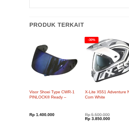
PRODUK TERKAIT
-30%
Visor Shoei Type CWR-1
X-Lite X551 Adventure 
PINLOCK® Ready –
Com White
Mellow Smoke Mirror Blue
Rp
1.400.000
Rp
5.500.000
Harga
Harga
Rp
3.850.000
aslinya
saat
adalah:
ini