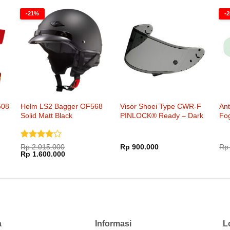
Rp 7.200.000.
adalah:
Rp 2.737.000.
adalah:
000.
Rp 6.800.000.
Rp 2.200.000.
-21%
-
G08
Helm LS2 Bagger OF568
Visor Shoei Type CWR-F
An
Solid Matt Black
PINLOCK® Ready – Dark
Fo
Smoke
Dinilai
4
Rp
2.015.000
Rp
900.000
Rp
Harga
Harga
dari 5
Rp
1.600.000
aslinya
saat
adalah:
ini
Rp 2.015.000.
adalah:
Rp 1.600.000.
a
Informasi
L