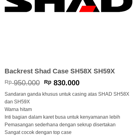
Backrest Shad Case SH58X SH59X
Harga
Harga
950.000
830.000
Rp
Rp
aslinya
saat
Sandaran ganda khusus untuk casing atas SHAD SH58X
adalah:
ini
dan SH59X
Rp 950.000.
adalah:
Warna hitam
Rp 830.000.
Inti bagian dalam karet busa untuk kenyamanan lebih
Pemasangan sederhana dengan sekrup disertakan
Sangat cocok dengan top case