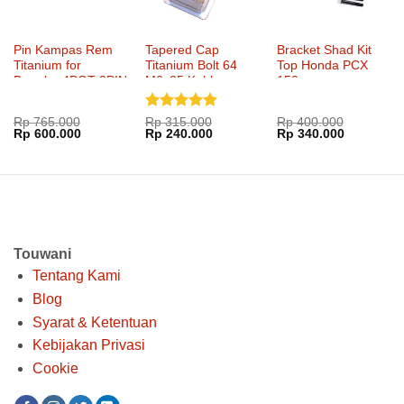
Pin Kampas Rem
Tapered Cap
Bracket Shad Kit
Titanium for
Titanium Bolt 64
Top Honda PCX
Brembo 4POT 2PIN
M6x25 Kohken
150
Kohken KOK-1038
KOK-1051xx
Dinilai
5
Rp
765.000
Rp
315.000
Rp
400.000
Harga
Harga
Harga
Harga
Harga
Harga
Rp
600.000
Rp
240.000
Rp
340.000
dari 5
aslinya
saat
aslinya
saat
aslinya
saat
adalah:
ini
adalah:
ini
adalah:
ini
Rp 765.000.
adalah:
Rp 315.000.
adalah:
Rp 400.000.
adalah:
Rp 600.000.
Rp 240.000.
Rp 340.00
Touwani
Tentang Kami
Blog
Syarat & Ketentuan
Kebijakan Privasi
Cookie