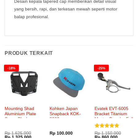
Desain kepala tapered cap memberikan detail visual
yang bersih, rapi, dan terkesan mewah seperti motor
balap profesional.
PRODUK TERKAIT
-18%
-25%
Mounting Shad
Kohken Japan
Evatek EVT-6005
Aluminium Plate
Snapback KOK-
Bracket Titanium
Screw Black
8900
Master Brembo Full
Fairing Single Disc
Dinilai
5
Rp
1.625.000
Rp
100.000
Rp
1.150.000
Harga
Harga
Harga
Harga
Rp
1.325.000
Rp
860.000
dari 5