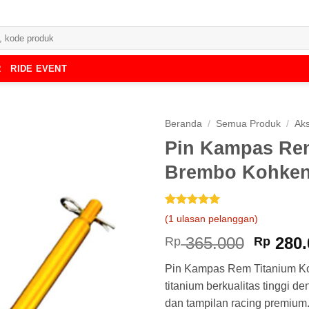
R
RIDE EVENT
Beranda
/
Semua Produk
/
Aks
Pin Kampas Rem
Brembo Kohken
Peringkat
1
5
(
1
ulasan pelanggan)
dari 5
berdasarkan
Harga
365.000
280.
Rp
Rp
penilaian
asliny
pelanggan
Pin Kampas Rem Titanium Ko
adalah
titanium berkualitas tinggi d
Rp 365
dan tampilan racing premium.