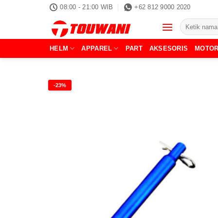
Skip
08:00 - 21:00 WIB
+62 812 9000 2020
to
Pencarian
content
untuk:
HELM
APPAREL
PART
AKSESORIS
MOTO
-23%