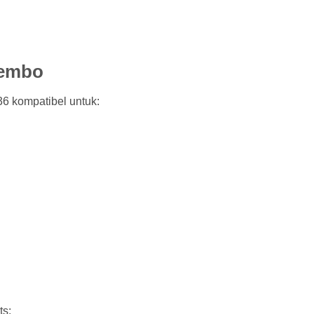
rembo
 kompatibel untuk:
ts: