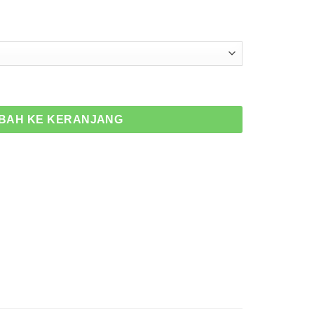
tanium for Brembo Kohken KOK-1036
BAH KE KERANJANG