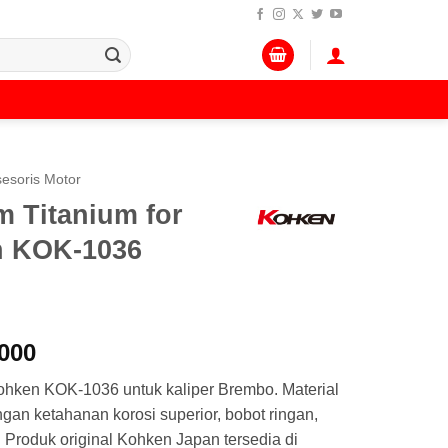
esoris Motor
 Titanium for
 KOK-1036
Harga
000
a
saat
hken KOK-1036 untuk kaliper Brembo. Material
:
ini
engan ketahanan korosi superior, bobot ringan,
.000.
adalah:
 Produk original Kohken Japan tersedia di
Rp 280.000.