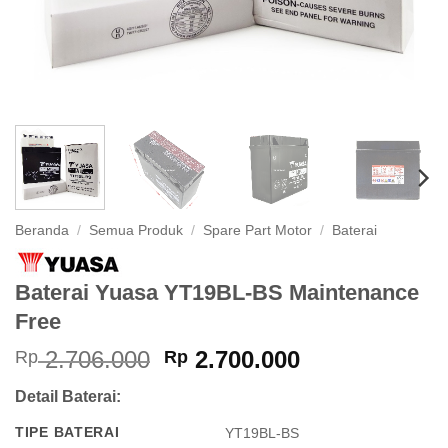
Beranda
/
Semua Produk
/
Spare Part Motor
/
Baterai
Baterai Yuasa YT19BL-BS Maintenance
Free
Harga
Harga
2.706.000
2.700.000
Rp
Rp
aslinya
saat
Detail Baterai:
adalah:
ini
Rp 2.706.000.
adalah:
TIPE BATERAI
YT19BL-BS