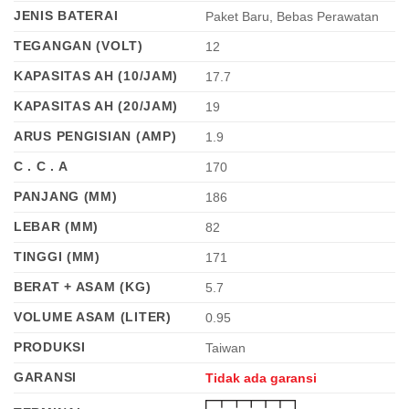
Rp 2.700.000
JENIS BATERAI
Paket Baru, Bebas Perawatan
TEGANGAN (VOLT)
12
KAPASITAS AH (10/JAM)
17.7
KAPASITAS AH (20/JAM)
19
ARUS PENGISIAN (AMP)
1.9
C . C . A
170
PANJANG (MM)
186
LEBAR (MM)
82
TINGGI (MM)
171
BERAT + ASAM (KG)
5.7
VOLUME ASAM (LITER)
0.95
PRODUKSI
Taiwan
GARANSI
Tidak ada garansi