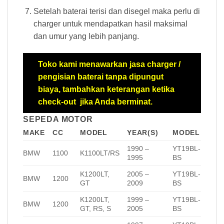
Setelah baterai terisi dan disegel maka perlu di
charger untuk mendapatkan hasil maksimal
dan umur yang lebih panjang.
Toko kami menawarkan jasa charger /
pengisian baterai tanpa dipungut
biaya, tambahkan keterangan ketika
check-out jika Anda berminat.
SEPEDA MOTOR
MAKE
CC
MODEL
YEAR(S)
MODEL
1990 –
YT19BL-
BMW
1100
K1100LT/RS
1995
BS
K1200LT,
2005 –
YT19BL-
BMW
1200
GT
2009
BS
K1200LT,
1999 –
YT19BL-
BMW
1200
GT, RS, S
2005
BS