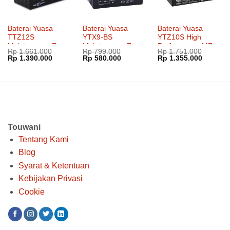
Baterai Yuasa
Baterai Yuasa
Baterai Yuasa
TTZ12S
YTX9-BS
YTZ10S High
Maintenance Free
Maintenance Free
Performance MF
Rp
1.661.000
Rp
799.000
Rp
1.751.000
Harga
Harga
Harga
Harga
Harga
Harga
Rp
1.390.000
Rp
580.000
Rp
1.355.000
aslinya
saat
aslinya
saat
aslinya
saat
adalah:
ini
adalah:
ini
adalah:
ini
Rp 1.661.000.
adalah:
Rp 799.000.
adalah:
Rp 1.751.000.
adalah:
Rp 1.390.000.
Rp 580.000.
Rp 1.35
Touwani
Tentang Kami
Blog
Syarat & Ketentuan
Kebijakan Privasi
Cookie