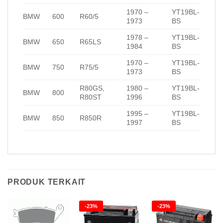
1970 –
YT19BL-
BMW
600
R60/5
1973
BS
1978 –
YT19BL-
BMW
650
R65LS
1984
BS
1970 –
YT19BL-
BMW
750
R75/5
1973
BS
R80GS,
1980 –
YT19BL-
BMW
800
R80ST
1996
BS
1995 –
YT19BL-
BMW
850
R850R
1997
BS
PRODUK TERKAIT
-23%
-23%