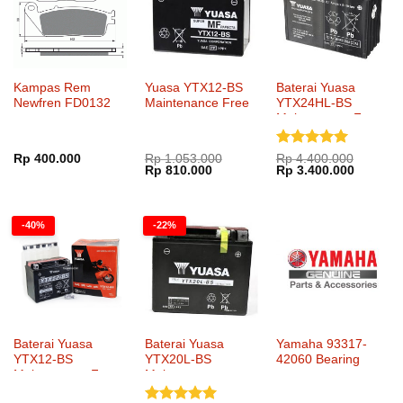
Kampas Rem
Yuasa YTX12-BS
Baterai Yuasa
Newfren FD0132
Maintenance Free
YTX24HL-BS
Maintenance Free
Dinilai
5
Rp
400.000
Rp
1.053.000
Rp
4.400.000
Harga
Harga
Harga
Harga
Rp
810.000
Rp
3.400.000
dari 5
aslinya
saat
aslinya
saat
adalah:
ini
adalah:
ini
Rp 1.053.000.
adalah:
Rp 4.400.000.
adalah:
Rp 810.000.
Rp 3.40
-40%
-22%
Baterai Yuasa
Baterai Yuasa
Yamaha 93317-
YTX12-BS
YTX20L-BS
42060 Bearing
Maintenance Free
Maintenance