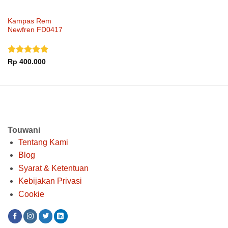
Kampas Rem
Newfren FD0417
Dinilai
5
Rp
400.000
dari 5
Touwani
Tentang Kami
Blog
Syarat & Ketentuan
Kebijakan Privasi
Cookie