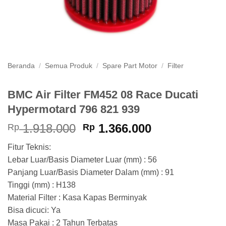
Beranda
/
Semua Produk
/
Spare Part Motor
/
Filter
BMC Air Filter FM452 08 Race Ducati
Hypermotard 796 821 939
Harga
Harga
1.918.000
1.366.000
Rp
Rp
aslinya
saat
Fitur Teknis:
adalah:
ini
Lebar Luar/Basis Diameter Luar (mm) : 56
Rp 1.918.000.
adalah:
Panjang Luar/Basis Diameter Dalam (mm) : 91
Rp 1.366.000
Tinggi (mm) : H138
Material Filter : Kasa Kapas Berminyak
Bisa dicuci: Ya
Masa Pakai : 2 Tahun Terbatas