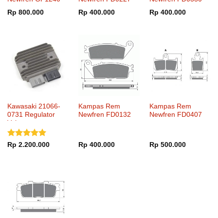
Rp
800.000
Rp
400.000
Rp
400.000
Kawasaki 21066-
Kampas Rem
Kampas Rem
0731 Regulator
Newfren FD0132
Newfren FD0407
Voltage
Dinilai
5
Rp
2.200.000
Rp
400.000
Rp
500.000
dari 5