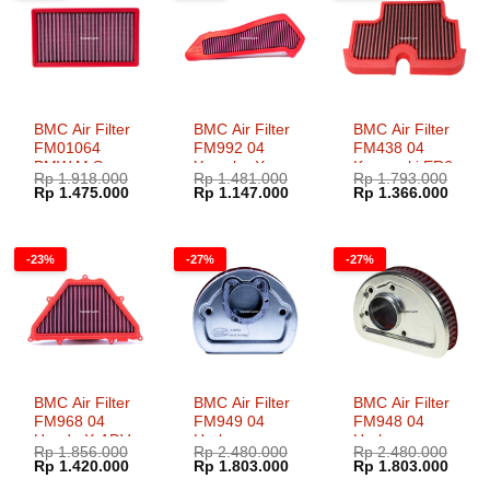
BMC Air Filter
BMC Air Filter
BMC Air Filter
FM01064
FM992 04
FM438 04
BMW M S
Yamaha X-
Kawasaki ER6
Rp
1.918.000
Rp
1.481.000
Rp
1.793.000
1000 R RR XR
MAX 250 300
Versys 650
Harga
Harga
Harga
Harga
Harga
Harg
Rp
1.475.000
Rp
1.147.000
Rp
1.366.000
aslinya
saat
aslinya
saat
aslinya
saat
adalah:
ini
adalah:
ini
adalah:
ini
Rp 1.918.000.
adalah:
Rp 1.481.000.
adalah:
Rp 1.793.000.
adala
Rp 1.475.000.
Rp 1.147.000.
Rp 1.
-23%
-27%
-27%
BMC Air Filter
BMC Air Filter
BMC Air Filter
FM968 04
FM949 04
FM948 04
Honda X-ADV
Harley
Harley
Rp
1.856.000
Rp
2.480.000
Rp
2.480.000
Adventure 750
Davidson
Davidson Fat
Harga
Harga
Harga
Harga
Harga
Harg
Rp
1.420.000
Rp
1.803.000
Rp
1.803.000
Touring Softail
Boy Breakout
aslinya
saat
aslinya
saat
aslinya
saat