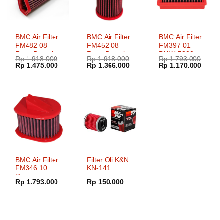
BMC Air Filter
BMC Air Filter
BMC Air Filter
FM482 08
FM452 08
FM397 01
Race Ducati
Race Ducati
BMW F800
Rp
1.918.000
Rp
1.918.000
Rp
1.793.000
Diavel
Hypermotard
GS 1200 R
Harga
Harga
Harga
Harga
Harga
Harg
Rp
1.475.000
Rp
1.366.000
Rp
1.170.000
Multistrada
796 821 939
Nine HP2
aslinya
saat
aslinya
saat
aslinya
saat
adalah:
ini
adalah:
ini
adalah:
ini
Streetfighter
Enduro
Rp 1.918.000.
adalah:
Rp 1.918.000.
adalah:
Rp 1.793.000.
adala
Rp 1.475.000.
Rp 1.366.000.
Rp 1.
BMC Air Filter
Filter Oli K&N
FM346 10
KN-141
Race
Rp
1.793.000
Rp
150.000
Kawasaki
Z750 Z800
Z1000