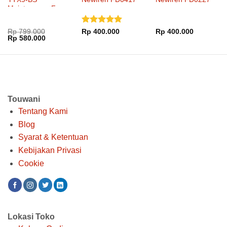
Maintenance Free
Dinilai
5
Rp
799.000
Rp
400.000
Rp
400.000
Harga
Harga
Rp
580.000
dari 5
aslinya
saat
adalah:
ini
Rp 799.000.
adalah:
Rp 580.000.
Touwani
Tentang Kami
Blog
Syarat & Ketentuan
Kebijakan Privasi
Cookie
Lokasi Toko