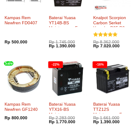
Kampas Rem
Baterai Yuasa
Knalpot Scorpion
Newfren FD0407
YT14B-BS
Carbon Serket
Maintenance Free
Yamaha R25 R3
Full System
Dinilai
5
Rp
500.000
Rp
1.745.000
Rp
8.362.000
Harga
Harga
Harga
Harga
Rp
1.390.000
Rp
7.020.000
dari 5
aslinya
saat
aslinya
saat
adalah:
ini
adalah:
ini
Rp 1.745.000.
adalah:
Rp 8.362.000.
adalah:
Rp 1.390.000.
Rp 7.02
Sale
-22%
-16%
Kampas Rem
Baterai Yuasa
Baterai Yuasa
Newfren GF1240
YTX16-BS
TTZ12S
Maintenance
Maintenance Free
Rp
800.000
Rp
2.283.000
Rp
1.661.000
Harga
Harga
Harga
Harga
Rp
1.770.000
Rp
1.390.000
aslinya
saat
aslinya
saat
adalah:
ini
adalah:
ini
Rp 2.283.000.
adalah:
Rp 1.661.000.
adalah: