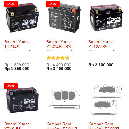
Rp 1.770.000.
Rp 1.39
-26%
-23%
Baterai Yuasa
Baterai Yuasa
Baterai Yuasa
TTZ14S
YTX24HL-BS
YT12A-BS
Maintenance Free
Maintenance Free
Maintenance Free
Dinilai
5
Rp
1.829.000
Rp
4.400.000
Rp
2.100.000
Harga
Harga
Harga
Harga
Rp
1.350.000
Rp
3.400.000
dari 5
aslinya
saat
aslinya
saat
adalah:
ini
adalah:
ini
Rp 1.829.000.
adalah:
Rp 4.400.000.
adalah:
Rp 1.350.000.
Rp 3.400.000.
-27%
Baterai Yuasa
Kampas Rem
Kampas Rem
YTX9-BS
Newfren FD0417
Newfren FD0227