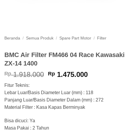
Beranda
/
Semua Produk
/
Spare Part Motor
/
Filter
BMC Air Filter FM466 04 Race Kawasaki
ZX-14 1400
Harga
Harga
1.918.000
1.475.000
Rp
Rp
aslinya
saat
Fitur Teknis:
adalah:
ini
Lebar Luar/Basis Diameter Luar (mm) : 118
Rp 1.918.000.
adalah:
Panjang Luar/Basis Diameter Dalam (mm) : 272
Rp 1.475.000
Material Filter : Kasa Kapas Berminyak
Bisa dicuci: Ya
Masa Pakai : 2 Tahun